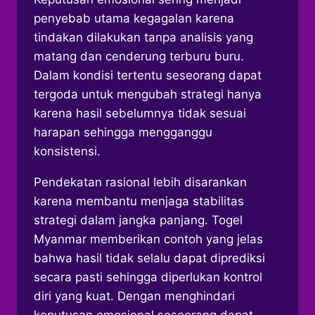
penyebab utama kegagalan karena
tindakan dilakukan tanpa analisis yang
matang dan cenderung terburu buru.
Dalam kondisi tertentu seseorang dapat
tergoda untuk mengubah strategi hanya
karena hasil sebelumnya tidak sesuai
harapan sehingga mengganggu
konsistensi.
Pendekatan rasional lebih disarankan
karena membantu menjaga stabilitas
strategi dalam jangka panjang. Togel
Myanmar memberikan contoh yang jelas
bahwa hasil tidak selalu dapat diprediksi
secara pasti sehingga diperlukan kontrol
diri yang kuat. Dengan menghindari