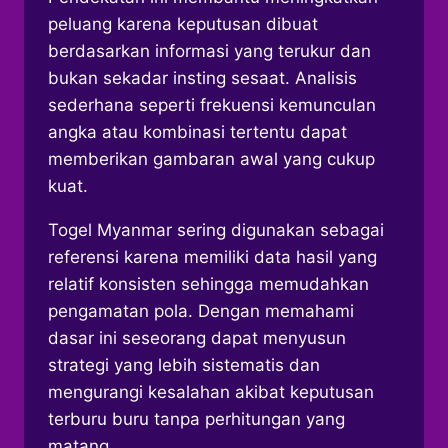
peluang karena keputusan dibuat
berdasarkan informasi yang terukur dan
bukan sekadar insting sesaat. Analisis
sederhana seperti frekuensi kemunculan
angka atau kombinasi tertentu dapat
memberikan gambaran awal yang cukup
kuat.
Togel Myanmar sering digunakan sebagai
referensi karena memiliki data hasil yang
relatif konsisten sehingga memudahkan
pengamatan pola. Dengan memahami
dasar ini seseorang dapat menyusun
strategi yang lebih sistematis dan
mengurangi kesalahan akibat keputusan
terburu buru tanpa perhitungan yang
matang.