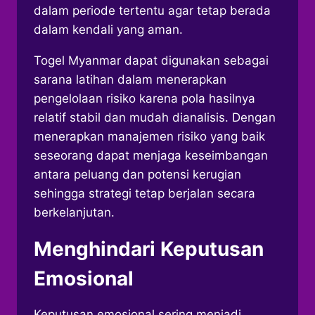
dalam periode tertentu agar tetap berada
dalam kendali yang aman.
Togel Myanmar dapat digunakan sebagai
sarana latihan dalam menerapkan
pengelolaan risiko karena pola hasilnya
relatif stabil dan mudah dianalisis. Dengan
menerapkan manajemen risiko yang baik
seseorang dapat menjaga keseimbangan
antara peluang dan potensi kerugian
sehingga strategi tetap berjalan secara
berkelanjutan.
Menghindari Keputusan
Emosional
Keputusan emosional sering menjadi