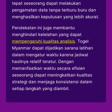
tepat seseorang dapat melakukan
pengamatan data tanpa terburu buru dan
menghasilkan keputusan yang lebih akurat.
Pendekatan ini juga membantu
menghindari kelelahan yang dapat
mempengaruhi kualitas analisis
. Togel
Myanmar dapat dijadikan sarana latihan
dalam mengatur waktu karena jadwal
hasilnya relatif teratur. Dengan
memanfaatkan waktu secara efisien
seseorang dapat meningkatkan kualitas
strategi dan menjaga konsistensi dalam
setiap langkah yang diambil.