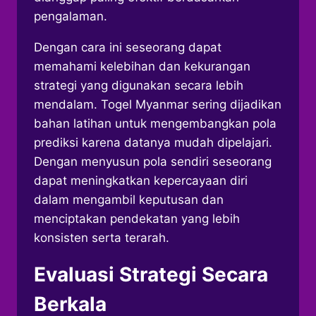
pengalaman.
Dengan cara ini seseorang dapat
memahami kelebihan dan kekurangan
strategi yang digunakan secara lebih
mendalam. Togel Myanmar sering dijadikan
bahan latihan untuk mengembangkan pola
prediksi karena datanya mudah dipelajari.
Dengan menyusun pola sendiri seseorang
dapat meningkatkan kepercayaan diri
dalam mengambil keputusan dan
menciptakan pendekatan yang lebih
konsisten serta terarah.
Evaluasi Strategi Secara
Berkala