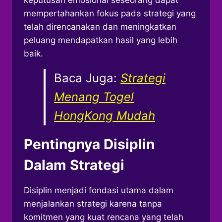
keputusan emosional seseorang dapat
mempertahankan fokus pada strategi yang
telah direncanakan dan meningkatkan
peluang mendapatkan hasil yang lebih
baik.
Baca Juga:
Strategi
Menang Togel
HongKong Mudah
Pentingnya Disiplin
Dalam Strategi
Disiplin menjadi fondasi utama dalam
menjalankan strategi karena tanpa
komitmen yang kuat rencana yang telah