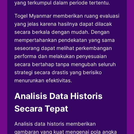
yang terkumpul dalam periode tertentu.
Togel Myanmar memberikan ruang evaluasi
yang jelas karena hasilnya dapat dilacak
secara berkala dengan mudah. Dengan
mempertahankan pendekatan yang sama
seseorang dapat melihat perkembangan
performa dan melakukan penyesuaian
secara bertahap tanpa mengubah seluruh
strategi secara drastis yang berisiko
menurunkan efektivitas.
Analisis Data Historis
Secara Tepat
Analisis data historis memberikan
gambaran yang kuat mengenai pola angka