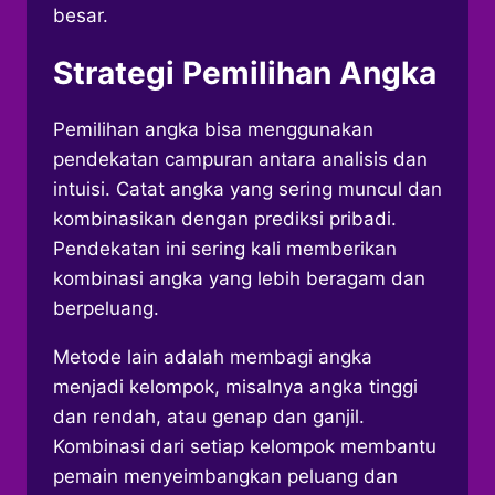
besar.
Strategi Pemilihan Angka
Pemilihan angka bisa menggunakan
pendekatan campuran antara analisis dan
intuisi. Catat angka yang sering muncul dan
kombinasikan dengan prediksi pribadi.
Pendekatan ini sering kali memberikan
kombinasi angka yang lebih beragam dan
berpeluang.
Metode lain adalah membagi angka
menjadi kelompok, misalnya angka tinggi
dan rendah, atau genap dan ganjil.
Kombinasi dari setiap kelompok membantu
pemain menyeimbangkan peluang dan