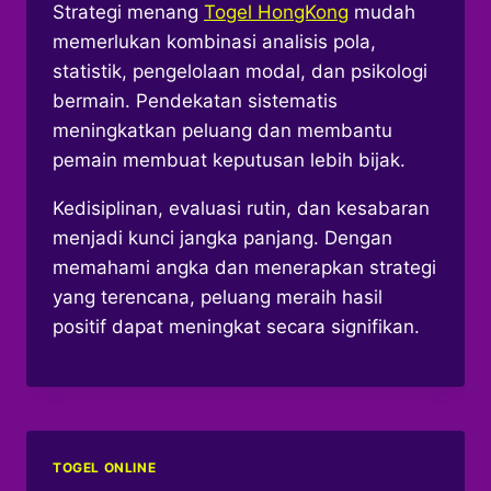
Strategi menang
Togel HongKong
mudah
memerlukan kombinasi analisis pola,
statistik, pengelolaan modal, dan psikologi
bermain. Pendekatan sistematis
meningkatkan peluang dan membantu
pemain membuat keputusan lebih bijak.
Kedisiplinan, evaluasi rutin, dan kesabaran
menjadi kunci jangka panjang. Dengan
memahami angka dan menerapkan strategi
yang terencana, peluang meraih hasil
positif dapat meningkat secara signifikan.
TOGEL ONLINE