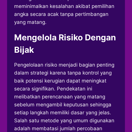
meminimalkan kesalahan akibat pemilihan
angka secara acak tanpa pertimbangan
yang matang.
Mengelola Risiko Dengan
Bijak
Pengelolaan risiko menjadi bagian penting
dalam strategi karena tanpa kontrol yang
baik potensi kerugian dapat meningkat
secara signifikan. Pendekatan ini
melibatkan perencanaan yang matang
sebelum mengambil keputusan sehingga
setiap langkah memiliki dasar yang jelas.
Salah satu metode yang umum digunakan
adalah membatasi jumlah percobaan