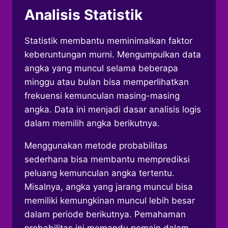
Analisis Statistik
Statistik membantu meminimalkan faktor
keberuntungan murni. Mengumpulkan data
angka yang muncul selama beberapa
minggu atau bulan bisa memperlihatkan
frekuensi kemunculan masing-masing
angka. Data ini menjadi dasar analisis logis
dalam memilih angka berikutnya.
Menggunakan metode probabilitas
sederhana bisa membantu memprediksi
peluang kemunculan angka tertentu.
Misalnya, angka yang jarang muncul bisa
memiliki kemungkinan muncul lebih besar
dalam periode berikutnya. Pemahaman
probabilitas ini memandu pemain dalam