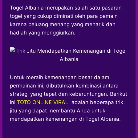
h
a
e
e
k
i
a
c
s
l
y
n
Togel Albania merupakan salah satu pasaran
t
e
s
e
p
e
togel yang cukup diminati oleh para pemain
s
b
e
g
e
karena peluang menang yang menarik dan
A
o
n
r
hadiah yang menggiurkan.
p
o
g
a
p
k
e
m
r
Untuk meraih kemenangan besar dalam
permainan ini, dibutuhkan kombinasi antara
strategi yang tepat dan keberuntungan. Berikut
ini
TOTO ONLINE VIRAL
adalah beberapa trik
jitu yang dapat membantu Anda untuk
mendapatkan kemenangan di Togel Albania.