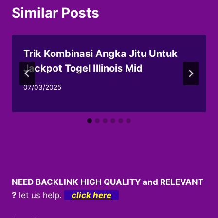
Similar Posts
Trik Kombinasi Angka Jitu Untuk
Jackpot Togel Illinois Mid
07/03/2025
NEED BACKLINK HIGH QUALITY and RELEVANT
?
let us help.
click here