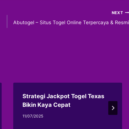
NEXT
Abutogel – Situs Togel Online Terpercaya & Resmi
Strategi Jackpot Togel Texas
Bikin Kaya Cepat
11/07/2025