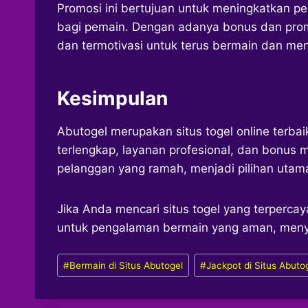
Promosi ini bertujuan untuk meningkatkan 
bagi pemain. Dengan adanya bonus dan promo
dan termotivasi untuk terus bermain dan men
Kesimpulan
Abutogel merupakan situs togel online ter
terlengkap, layanan profesional, dan bonus 
pelanggan yang ramah, menjadi pilihan utama 
Jika Anda mencari situs togel yang terperca
untuk pengalaman bermain yang aman, men
Post
#
Bermain di Situs Abutogel
#
Jackpot di Situs Abuto
Tags: