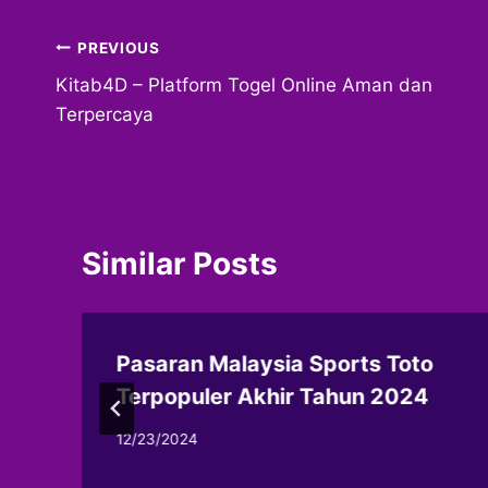
Post
PREVIOUS
Kitab4D – Platform Togel Online Aman dan
navigation
Terpercaya
Similar Posts
Pasaran Malaysia Sports Toto
Terpopuler Akhir Tahun 2024
12/23/2024