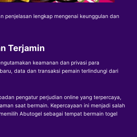
 penjelasan lengkap mengenai keunggulan dan
n Terjamin
mengutamakan keamanan dan privasi para
aru, data dan transaksi pemain terlindungi dari
ari badan pengatur perjudian online yang terpercaya,
man saat bermain. Kepercayaan ini menjadi salah
emilih Abutogel sebagai tempat bermain togel