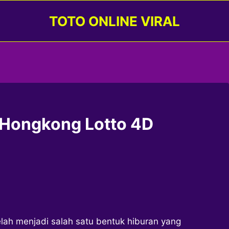
TOTO ONLINE VIRAL
l Hongkong Lotto 4D
lah menjadi salah satu bentuk hiburan yang