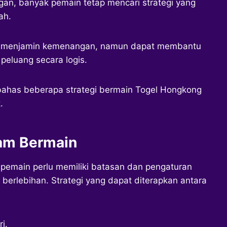
gan, banyak pemain tetap mencari strategi yang
ah.
dak menjamin kemenangan, namun dapat membantu
eluang secara logis.
has beberapa strategi bermain Togel Hongkong
.
am Bermain
pemain perlu memiliki batasan dan pengaturan
 berlebihan. Strategi yang dapat diterapkan antara
i.