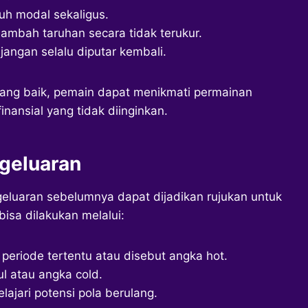
uh modal sekaligus.
mbah taruhan secara tidak terukur.
jangan selalu diputar kembali.
ng baik, pemain dapat menikmati permainan
finansial yang tidak diinginkan.
ngeluaran
luaran sebelumnya dapat dijadikan rujukan untuk
bisa dilakukan melalui:
periode tertentu atau disebut angka hot.
l atau angka cold.
jari potensi pola berulang.