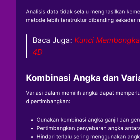
Analisis data tidak selalu menghasilkan ke
metode lebih terstruktur dibanding sekadar
Baca Juga:
Kunci Membongkar 
4D
Kombinasi Angka dan Vari
Variasi dalam memilih angka dapat memperl
dipertimbangkan:
Gunakan kombinasi angka ganjil dan ge
Pertimbangkan penyebaran angka antara 
Hindari terlalu sering menggunakan ang