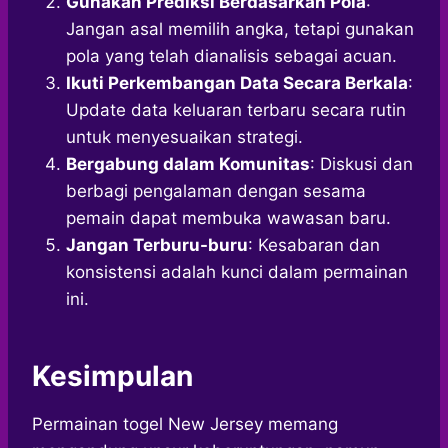
Gunakan Prediksi Berdasarkan Pola
:
Jangan asal memilih angka, tetapi gunakan
pola yang telah dianalisis sebagai acuan.
Ikuti Perkembangan Data Secara Berkala
:
Update data keluaran terbaru secara rutin
untuk menyesuaikan strategi.
Bergabung dalam Komunitas
: Diskusi dan
berbagi pengalaman dengan sesama
pemain dapat membuka wawasan baru.
Jangan Terburu-buru
: Kesabaran dan
konsistensi adalah kunci dalam permainan
ini.
Kesimpulan
Permainan togel New Jersey memang