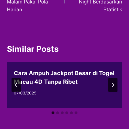
Malam Pakai Pola
Night Berdasarkan
Harian
Statistik
Similar Posts
Cara Ampuh Jackpot Besar di Togel
Macau 4D Tanpa Ribet
07/03/2025