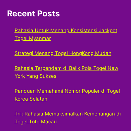
Recent Posts
Rahasia Untuk Menang Konsistensi Jackpot
Togel Myanmar
Strategi Menang Togel HongKong Mudah
Rahasia Terpendam di Balik Pola Togel New
York Yang Sukses
Panduan Memahami Nomor Populer di Togel
Korea Selatan
Trik Rahasia Memaksimalkan Kemenangan di
Togel Toto Macau