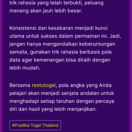
trik rahasia yang telah terbukti, peluang
menang akan jauh lebih besar.
Konsistensi dan kesabaran menjadi kunci
utama untuk sukses dalam permainan ini. Jadi,
jangan hanya mengandalkan keberuntungan
semata, gunakan trik rahasia berbasis pola
data agar kemenangan bisa diraih dengan
lebih mudah.
Bersama
restutogel
, pola angka yang Anda
pelajari akan menjadi senjata andalan untuk
menghadapi setiap taruhan dengan percaya
diri dan hasil yang lebih menjanjikan.
Post
#
Prediksi Togel Thailand
Tags: