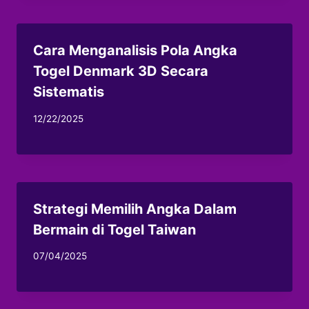
Cara Menganalisis Pola Angka
Togel Denmark 3D Secara
Sistematis
12/22/2025
Strategi Memilih Angka Dalam
Bermain di Togel Taiwan
07/04/2025