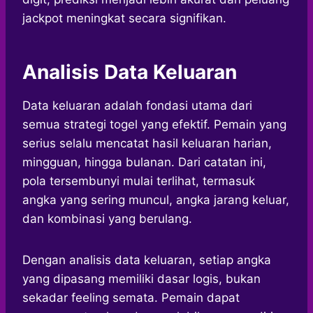
jackpot meningkat secara signifikan.
Analisis Data Keluaran
Data keluaran adalah fondasi utama dari
semua strategi togel yang efektif. Pemain yang
serius selalu mencatat hasil keluaran harian,
mingguan, hingga bulanan. Dari catatan ini,
pola tersembunyi mulai terlihat, termasuk
angka yang sering muncul, angka jarang keluar,
dan kombinasi yang berulang.
Dengan analisis data keluaran, setiap angka
yang dipasang memiliki dasar logis, bukan
sekadar feeling semata. Pemain dapat