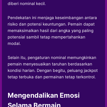
diberi nominal kecil.
Pendekatan ini menjaga keseimbangan antara
risiko dan potensi keuntungan. Pemain dapat
memaksimalkan hasil dari angka yang paling
potensial sambil tetap mempertahankan
modal.
Selain itu, pengaturan nominal memungkinkan
pemain menyesuaikan taruhan berdasarkan
kondisi harian. Dengan begitu, peluang jackpot
tetap terbuka dan permainan tetap terkontrol.
Mengendalikan Emosi
Selama Bermain