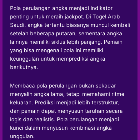
Pola perulangan angka menjadi indikator
penting untuk meraih jackpot. Di Togel Arab
Saudi, angka tertentu biasanya muncul kembali
setelah beberapa putaran, sementara angka
lainnya memiliki siklus lebih panjang. Pemain
yang bisa mengenali pola ini memiliki
keunggulan untuk memprediksi angka
berikutnya.
Membaca pola perulangan bukan sekadar
menyalin angka lama, tetapi memahami ritme
keluaran. Prediksi menjadi lebih terstruktur,
dan pemain dapat menyusun taruhan secara
logis dan realistis. Pola perulangan menjadi
kunci dalam menyusun kombinasi angka
unggulan.