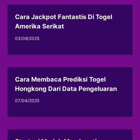
Cara Jackpot Fantastis Di Togel
Amerika Serikat
03/09/2025
Cara Membaca Prediksi Togel
Hongkong Dari Data Pengeluaran
07/04/2025