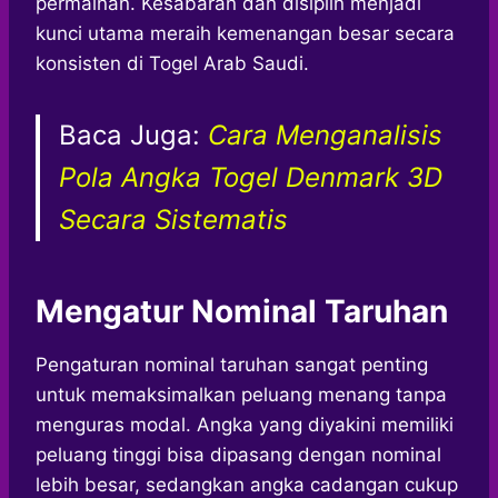
permainan. Kesabaran dan disiplin menjadi
kunci utama meraih kemenangan besar secara
konsisten di Togel Arab Saudi.
Baca Juga:
Cara Menganalisis
Pola Angka Togel Denmark 3D
Secara Sistematis
Mengatur Nominal Taruhan
Pengaturan nominal taruhan sangat penting
untuk memaksimalkan peluang menang tanpa
menguras modal. Angka yang diyakini memiliki
peluang tinggi bisa dipasang dengan nominal
lebih besar, sedangkan angka cadangan cukup