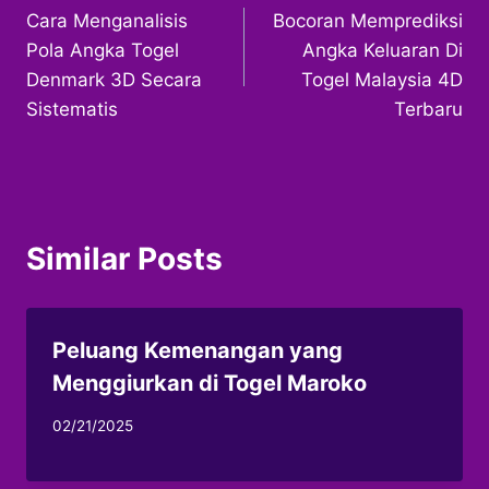
Cara Menganalisis
Bocoran Memprediksi
navigation
Pola Angka Togel
Angka Keluaran Di
Denmark 3D Secara
Togel Malaysia 4D
Sistematis
Terbaru
Similar Posts
Peluang Kemenangan yang
Menggiurkan di Togel Maroko
02/21/2025