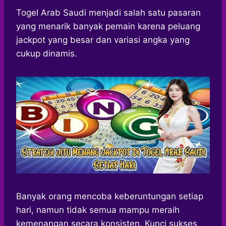
h
a
e
e
k
i
a
c
s
l
y
n
Togel Arab Saudi menjadi salah satu pasaran
t
e
s
e
p
e
yang menarik banyak pemain karena peluang
s
b
e
g
e
jackpot yang besar dan variasi angka yang
A
o
n
r
cukup dinamis.
p
o
g
a
p
k
e
m
r
Banyak orang mencoba keberuntungan setiap
hari, namun tidak semua mampu meraih
kemenangan secara konsisten. Kunci sukses