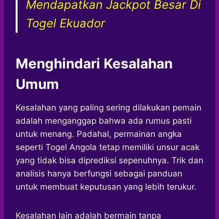
Mendapatkan Jackpot Besar Di
Togel Ekuador
Menghindari Kesalahan
Umum
Kesalahan yang paling sering dilakukan pemain
adalah menganggap bahwa ada rumus pasti
untuk menang. Padahal, permainan angka
seperti Togel Angola tetap memiliki unsur acak
yang tidak bisa diprediksi sepenuhnya. Trik dan
analisis hanya berfungsi sebagai panduan
untuk membuat keputusan yang lebih terukur.
Kesalahan lain adalah bermain tanpa