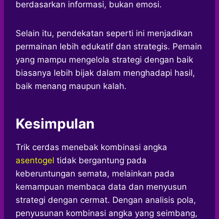
berdasarkan informasi, bukan emosi.
Selain itu, pendekatan seperti ini menjadikan
permainan lebih edukatif dan strategis. Pemain
yang mampu mengelola strategi dengan baik
biasanya lebih bijak dalam menghadapi hasil,
baik menang maupun kalah.
Kesimpulan
Trik cerdas menebak kombinasi angka
asentogel
tidak bergantung pada
keberuntungan semata, melainkan pada
kemampuan membaca data dan menyusun
strategi dengan cermat. Dengan analisis pola,
penyusunan kombinasi angka yang seimbang,