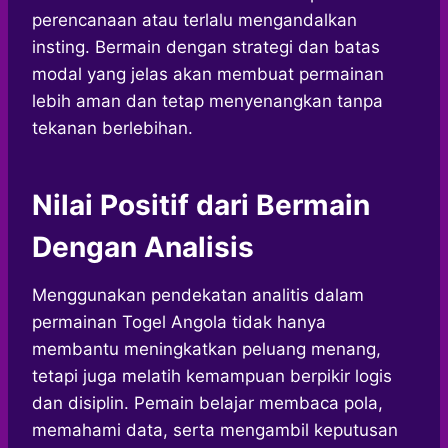
perencanaan atau terlalu mengandalkan
insting. Bermain dengan strategi dan batas
modal yang jelas akan membuat permainan
lebih aman dan tetap menyenangkan tanpa
tekanan berlebihan.
Nilai Positif dari Bermain
Dengan Analisis
Menggunakan pendekatan analitis dalam
permainan Togel Angola tidak hanya
membantu meningkatkan peluang menang,
tetapi juga melatih kemampuan berpikir logis
dan disiplin. Pemain belajar membaca pola,
memahami data, serta mengambil keputusan