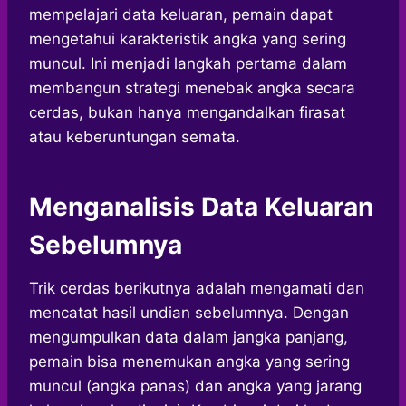
mempelajari data keluaran, pemain dapat
mengetahui karakteristik angka yang sering
muncul. Ini menjadi langkah pertama dalam
membangun strategi menebak angka secara
cerdas, bukan hanya mengandalkan firasat
atau keberuntungan semata.
Menganalisis Data Keluaran
Sebelumnya
Trik cerdas berikutnya adalah mengamati dan
mencatat hasil undian sebelumnya. Dengan
mengumpulkan data dalam jangka panjang,
pemain bisa menemukan angka yang sering
muncul (angka panas) dan angka yang jarang