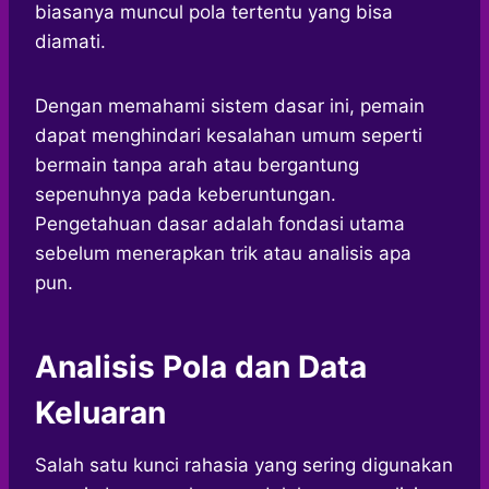
biasanya muncul pola tertentu yang bisa
diamati.
Dengan memahami sistem dasar ini, pemain
dapat menghindari kesalahan umum seperti
bermain tanpa arah atau bergantung
sepenuhnya pada keberuntungan.
Pengetahuan dasar adalah fondasi utama
sebelum menerapkan trik atau analisis apa
pun.
Analisis Pola dan Data
Keluaran
Salah satu kunci rahasia yang sering digunakan