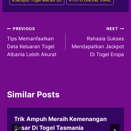
Post
PREVIOUS
NEXT
Tips Memanfaatkan
Rahasia Sukses
navigation
Data Keluaran Togel
Mendapatkan Jackpot
Albania Lebih Akurat
Di Togel Eropa
Similar Posts
Trik Ampuh Meraih Kemenangan
Besar Di Togel Tasmania