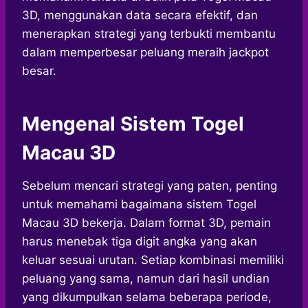
3D, menggunakan data secara efektif, dan
menerapkan strategi yang terbukti membantu
dalam memperbesar peluang meraih jackpot
besar.
Mengenal Sistem Togel
Macau 3D
Sebelum mencari strategi yang paten, penting
untuk memahami bagaimana sistem Togel
Macau 3D bekerja. Dalam format 3D, pemain
harus menebak tiga digit angka yang akan
keluar sesuai urutan. Setiap kombinasi memiliki
peluang yang sama, namun dari hasil undian
yang dikumpulkan selama beberapa periode,