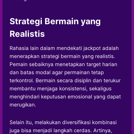
Strategi Bermain yang
Realistis
Rahasia lain dalam mendekati jackpot adalah
menerapkan strategi bermain yang realistis.
Pemain sebaiknya menetapkan target harian
dan batas modal agar permainan tetap
terkontrol. Bermain secara disiplin dan terukur
membantu menjaga konsistensi, sekaligus
menghindari keputusan emosional yang dapat
merugikan.
Selain itu, melakukan diversifikasi kombinasi
juga bisa menjadi langkah cerdas. Artinya,