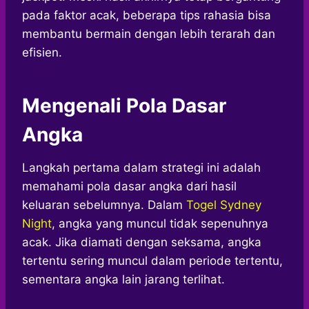
pada faktor acak, beberapa tips rahasia bisa
membantu bermain dengan lebih terarah dan
efisien.
Mengenali Pola Dasar
Angka
Langkah pertama dalam strategi ini adalah
memahami pola dasar angka dari hasil
keluaran sebelumnya. Dalam
Togel Sydney
Night
, angka yang muncul tidak sepenuhnya
acak. Jika diamati dengan seksama, angka
tertentu sering muncul dalam periode tertentu,
sementara angka lain jarang terlihat.