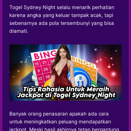
h
a
e
e
k
i
a
c
s
l
y
n
Togel Sydney Night selalu menarik perhatian
t
e
s
e
p
e
karena angka yang keluar tampak acak, tapi
s
b
e
g
e
sebenarnya ada pola tersembunyi yang bisa
A
o
n
r
diamati.
p
o
g
a
p
k
e
m
r
Banyak orang penasaran apakah ada cara
untuk meningkatkan peluang mendapatkan
jackpot. Meski hasil akhirnya tetap bergantung