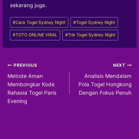
sekarang juga.
Post
#
Cara Togel Sydney Night
#
Togel Sydney Night
Tags:
#
TOTO ONLINE VIRAL
#
Trik Togel Sydney Night
Post
PREVIOUS
NEXT
Metode Aman
Analisis Mendalam
navigation
Membongkar Kode
Pola Togel Hongkong
Rahasia Togel Paris
Dengan Fokus Penuh
Evening