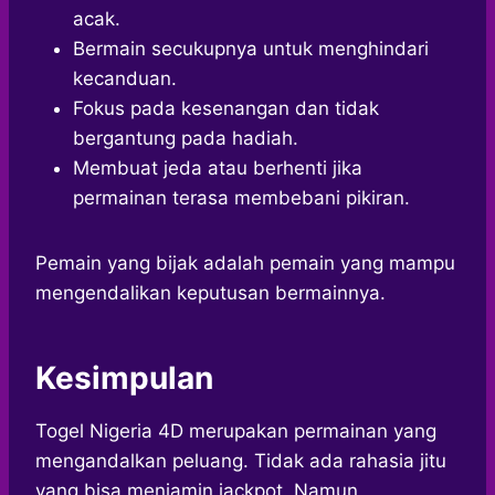
acak.
Bermain secukupnya untuk menghindari
kecanduan.
Fokus pada kesenangan dan tidak
bergantung pada hadiah.
Membuat jeda atau berhenti jika
permainan terasa membebani pikiran.
Pemain yang bijak adalah pemain yang mampu
mengendalikan keputusan bermainnya.
Kesimpulan
Togel Nigeria 4D merupakan permainan yang
mengandalkan peluang. Tidak ada rahasia jitu
yang bisa menjamin jackpot. Namun,