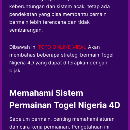
keberuntungan dan sistem acak, tetap ada
pendekatan yang bisa membantu pemain
bermain lebih terencana dan tidak
sembarangan.
Dibawah ini
TOTO ONLINE VIRAL
Akan
membahas beberapa strategi bermain Togel
Nigeria 4D yang dapat diterapkan dengan
bijak.
Memahami Sistem
Permainan Togel Nigeria 4D
Sebelum bermain, penting memahami aturan
dan cara kerja permainan. Pengetahuan ini