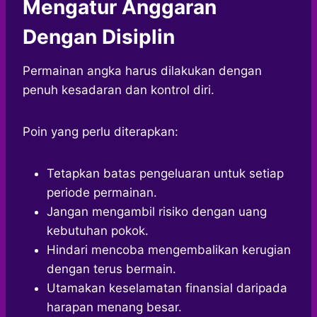
Mengatur Anggaran
Dengan Disiplin
Permainan angka harus dilakukan dengan
penuh kesadaran dan kontrol diri.
Poin yang perlu diterapkan:
Tetapkan batas pengeluaran untuk setiap
periode permainan.
Jangan mengambil risiko dengan uang
kebutuhan pokok.
Hindari mencoba mengembalikan kerugian
dengan terus bermain.
Utamakan keselamatan finansial daripada
harapan menang besar.