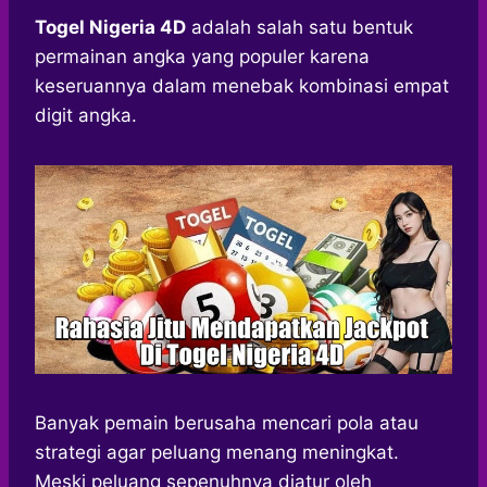
h
a
e
e
k
i
a
c
s
l
y
n
Togel Nigeria 4D
adalah salah satu bentuk
t
e
s
e
p
e
permainan angka yang populer karena
s
b
e
g
e
keseruannya dalam menebak kombinasi empat
A
o
n
r
digit angka.
p
o
g
a
p
k
e
m
r
Banyak pemain berusaha mencari pola atau
strategi agar peluang menang meningkat.
Meski peluang sepenuhnya diatur oleh