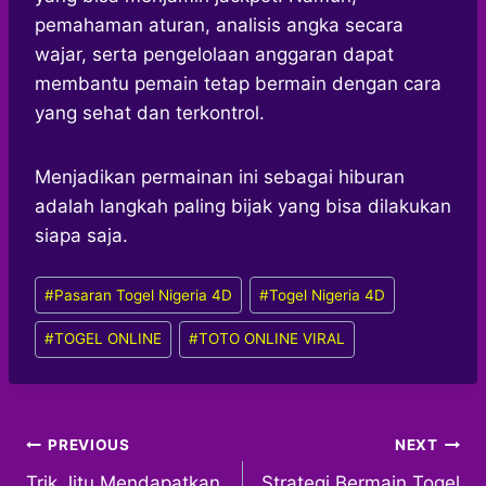
pemahaman aturan, analisis angka secara
wajar, serta pengelolaan anggaran dapat
membantu pemain tetap bermain dengan cara
yang sehat dan terkontrol.
Menjadikan permainan ini sebagai hiburan
adalah langkah paling bijak yang bisa dilakukan
siapa saja.
Post
#
Pasaran Togel Nigeria 4D
#
Togel Nigeria 4D
Tags:
#
TOGEL ONLINE
#
TOTO ONLINE VIRAL
Post
PREVIOUS
NEXT
Trik Jitu Mendapatkan
Strategi Bermain Togel