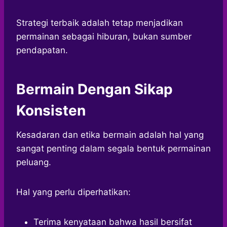
Strategi terbaik adalah tetap menjadikan
permainan sebagai hiburan, bukan sumber
pendapatan.
Bermain Dengan Sikap
Konsisten
Kesadaran dan etika bermain adalah hal yang
sangat penting dalam segala bentuk permainan
peluang.
Hal yang perlu diperhatikan:
Terima kenyataan bahwa hasil bersifat