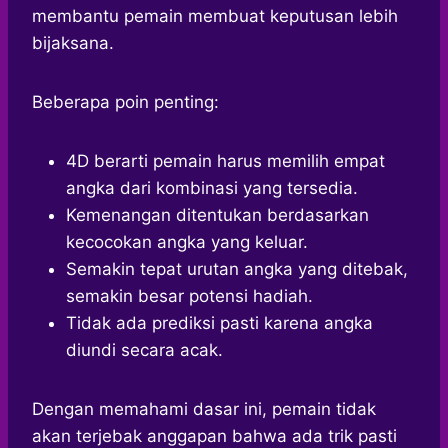
membantu pemain membuat keputusan lebih
bijaksana.
Beberapa poin penting:
4D berarti pemain harus memilih empat
angka dari kombinasi yang tersedia.
Kemenangan ditentukan berdasarkan
kecocokan angka yang keluar.
Semakin tepat urutan angka yang ditebak,
semakin besar potensi hadiah.
Tidak ada prediksi pasti karena angka
diundi secara acak.
Dengan memahami dasar ini, pemain tidak
akan terjebak anggapan bahwa ada trik pasti