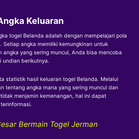
k Angka Keluaran
gka togel Belanda adalah dengan mempelajari pola
a. Setiap angka memiliki kemungkinan untuk
n angka yang sering muncul, Anda bisa mencoba
 undian berikutnya.
tatistik hasil keluaran togel Belanda. Melalui
an tentang angka mana yang sering muncul dan
 tidak menjamin kemenangan, hal ini dapat
erinformasi.
Besar Bermain Togel Jerman