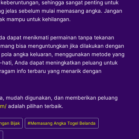
keberuntungan, sehingga sangat penting untuk
ang jelas sebelum mulai memasang angka. Jangan
ak mampu untuk kehilangan.
da dapat menikmati permainan tanpa tekanan
emang bisa menguntungkan jika dilakukan dengan
is pola angka keluaran, menggunakan metode yang
i-hati, Anda dapat meningkatkan peluang untuk
agam info terbaru yang menarik dengan
aya, mudah digunakan, dan memberikan peluang
om/
adalah pilihan terbaik.
ngan Bijak
#
Memasang Angka Togel Belanda
L