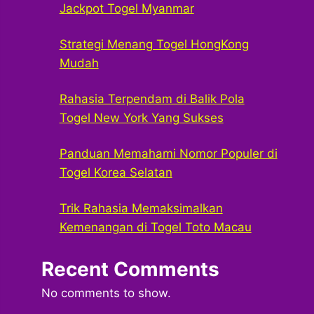
Jackpot Togel Myanmar
Strategi Menang Togel HongKong
Mudah
Rahasia Terpendam di Balik Pola
Togel New York Yang Sukses
Panduan Memahami Nomor Populer di
Togel Korea Selatan
Trik Rahasia Memaksimalkan
Kemenangan di Togel Toto Macau
Recent Comments
No comments to show.