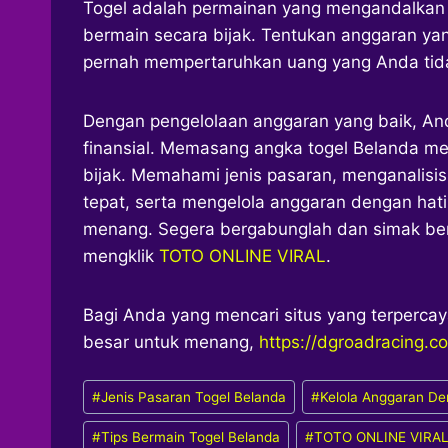
Togel adalah permainan yang mengandalkan 
bermain secara bijak. Tentukan anggaran y
pernah mempertaruhkan uang yang Anda tid
Dengan pengelolaan anggaran yang baik, An
finansial. Memasang angka togel Belanda m
bijak. Memahami jenis pasaran, menganalis
tepat, serta mengelola anggaran dengan hat
menang. Segera bergabunglah dan simak ber
mengklik
TOTO ONLINE VIRAL
.
Bagi Anda yang mencari situs yang terperc
besar untuk menang,
https://dgroadracing.c
Post
#
Jenis Pasaran Togel Belanda
#
Kelola Anggaran De
Tags:
#
Tips Bermain Togel Belanda
#
TOTO ONLINE VIRA