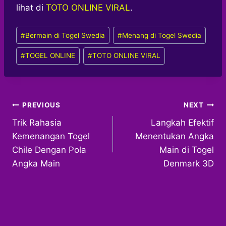
lihat di
TOTO ONLINE VIRAL
.
Post
#
Bermain di Togel Swedia
#
Menang di Togel Swedia
Tags:
#
TOGEL ONLINE
#
TOTO ONLINE VIRAL
Post
PREVIOUS
NEXT
Trik Rahasia
Langkah Efektif
navigation
Kemenangan Togel
Menentukan Angka
Chile Dengan Pola
Main di Togel
Angka Main
Denmark 3D