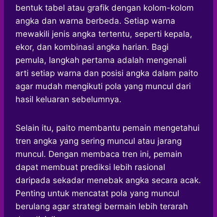
bentuk tabel atau grafik dengan kolom-kolom
angka dan warna berbeda. Setiap warna
mewakili jenis angka tertentu, seperti kepala,
ekor, dan kombinasi angka harian. Bagi
pemula, langkah pertama adalah mengenali
arti setiap warna dan posisi angka dalam paito
agar mudah mengikuti pola yang muncul dari
hasil keluaran sebelumnya.
Selain itu, paito membantu pemain mengetahui
tren angka yang sering muncul atau jarang
muncul. Dengan membaca tren ini, pemain
dapat membuat prediksi lebih rasional
daripada sekadar menebak angka secara acak.
Penting untuk mencatat pola yang muncul
berulang agar strategi bermain lebih terarah