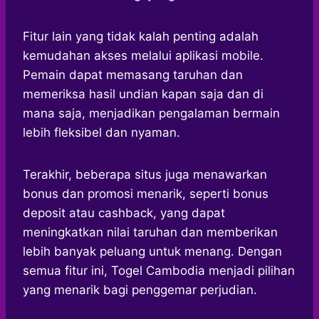
Fitur lain yang tidak kalah penting adalah
kemudahan akses melalui aplikasi mobile.
Pemain dapat memasang taruhan dan
memeriksa hasil undian kapan saja dan di
mana saja, menjadikan pengalaman bermain
lebih fleksibel dan nyaman.
Terakhir, beberapa situs juga menawarkan
bonus dan promosi menarik, seperti bonus
deposit atau cashback, yang dapat
meningkatkan nilai taruhan dan memberikan
lebih banyak peluang untuk menang. Dengan
semua fitur ini, Togel Cambodia menjadi pilihan
yang menarik bagi penggemar perjudian.