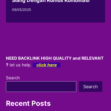
Siang Dengan Rumus Kombinasi
09/05/2025
NEED BACKLINK HIGH QUALITY and RELEVANT
?
let us help.
click here
Search
Search
Recent Posts