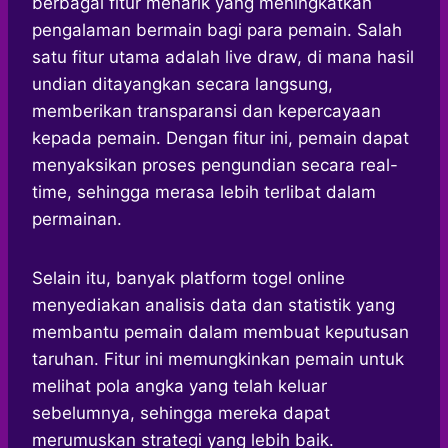
berbagai fitur menarik yang meningkatkan
pengalaman bermain bagi para pemain. Salah
satu fitur utama adalah live draw, di mana hasil
undian ditayangkan secara langsung,
memberikan transparansi dan kepercayaan
kepada pemain. Dengan fitur ini, pemain dapat
menyaksikan proses pengundian secara real-
time, sehingga merasa lebih terlibat dalam
permainan.
Selain itu, banyak platform togel online
menyediakan analisis data dan statistik yang
membantu pemain dalam membuat keputusan
taruhan. Fitur ini memungkinkan pemain untuk
melihat pola angka yang telah keluar
sebelumnya, sehingga mereka dapat
merumuskan strategi yang lebih baik.