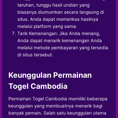
taruhan, tunggu hasil undian yang
biasanya diumumkan secara langsung di
situs. Anda dapat memeriksa hasilnya
melalui platform yang sama.
Tarik Kemenangan: Jika Anda menang,
Anda dapat menarik kemenangan Anda
melalui metode pembayaran yang tersedia
di situs tersebut.
Keunggulan Permainan
Togel Cambodia
Permainan Togel Cambodia memiliki beberapa
keunggulan yang membuatnya menarik bagi
banyak pemain. Salah satu keunggulan utama