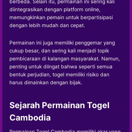
berbeda. Selain itu, permainan ini sering kali
diintegrasikan dengan platform online,
memungkinkan pemain untuk berpartisipasi
dengan lebih mudah dan cepat.
Permainan ini juga memiliki penggemar yang
cukup besar, dan sering kali menjadi topik
pembicaraan di kalangan masyarakat. Namun,
penting untuk diingat bahwa seperti semua
bentuk perjudian, togel memiliki risiko dan
harus dimainkan dengan bijak.
Sejarah Permainan Togel
Cambodia
Permainan Togel Cambodia memiliki akar yang