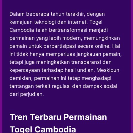
Dalam beberapa tahun terakhir, dengan
kemajuan teknologi dan internet, Togel
Cambodia telah bertransformasi menjadi
permainan yang lebih modern, memungkinkan
pemain untuk berpartisipasi secara online. Hal
ini tidak hanya memperluas jangkauan pemain,
tetapi juga meningkatkan transparansi dan
kepercayaan terhadap hasil undian. Meskipun
demikian, permainan ini tetap menghadapi
tantangan terkait regulasi dan dampak sosial
dari perjudian.
Tren Terbaru Permainan
Togel Cambodia