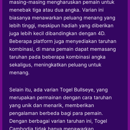
masing-masing mengharuskan pemain untuk
menebak tiga atau dua angka. Varian ini
biasanya menawarkan peluang menang yang
lebih tinggi, meskipun hadiah yang diberikan
juga lebih kecil dibandingkan dengan 4D.
Beberapa platform juga menyediakan taruhan
kombinasi, di mana pemain dapat memasang
taruhan pada beberapa kombinasi angka
sekaligus, meningkatkan peluang untuk
menang.
Selain itu, ada varian Togel Bullseye, yang
merupakan permainan dengan cara taruhan
yang unik dan menarik, memberikan
pengalaman berbeda bagi para pemain.
Dengan berbagai varian taruhan ini, Togel
Cambodia tidak hanya menawarkan