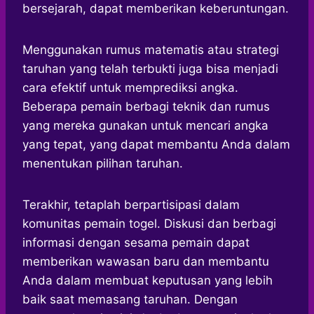
bersejarah, dapat memberikan keberuntungan.
Menggunakan rumus matematis atau strategi
taruhan yang telah terbukti juga bisa menjadi
cara efektif untuk memprediksi angka.
Beberapa pemain berbagi teknik dan rumus
yang mereka gunakan untuk mencari angka
yang tepat, yang dapat membantu Anda dalam
menentukan pilihan taruhan.
Terakhir, tetaplah berpartisipasi dalam
komunitas pemain togel. Diskusi dan berbagi
informasi dengan sesama pemain dapat
memberikan wawasan baru dan membantu
Anda dalam membuat keputusan yang lebih
baik saat memasang taruhan. Dengan