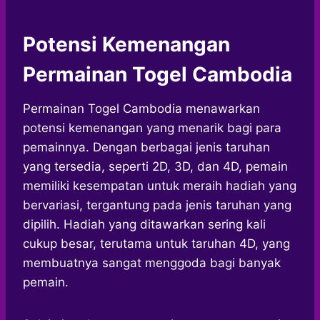
Potensi Kemenangan
Permainan Togel Cambodia
Permainan Togel Cambodia menawarkan
potensi kemenangan yang menarik bagi para
pemainnya. Dengan berbagai jenis taruhan
yang tersedia, seperti 2D, 3D, dan 4D, pemain
memiliki kesempatan untuk meraih hadiah yang
bervariasi, tergantung pada jenis taruhan yang
dipilih. Hadiah yang ditawarkan sering kali
cukup besar, terutama untuk taruhan 4D, yang
membuatnya sangat menggoda bagi banyak
pemain.