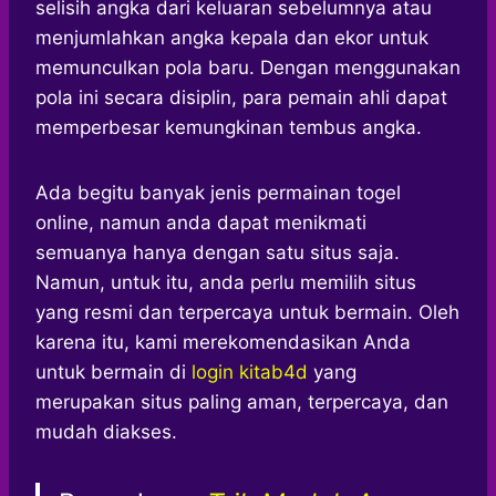
selisih angka dari keluaran sebelumnya atau
menjumlahkan angka kepala dan ekor untuk
memunculkan pola baru. Dengan menggunakan
pola ini secara disiplin, para pemain ahli dapat
memperbesar kemungkinan tembus angka.
Ada begitu banyak jenis permainan togel
online, namun anda dapat menikmati
semuanya hanya dengan satu situs saja.
Namun, untuk itu, anda perlu memilih situs
yang resmi dan terpercaya untuk bermain. Oleh
karena itu, kami merekomendasikan Anda
untuk bermain di
login kitab4d
yang
merupakan situs paling aman, terpercaya, dan
mudah diakses.