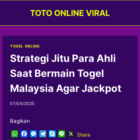
Skip
TOTO ONLINE VIRAL
to
content
TOGEL ONLINE
Strategi Jitu Para Ahli
Saat Bermain Togel
Malaysia Agar Jackpot
07/04/2025
Bagikan
W
F
M
T
S
L
X
Share