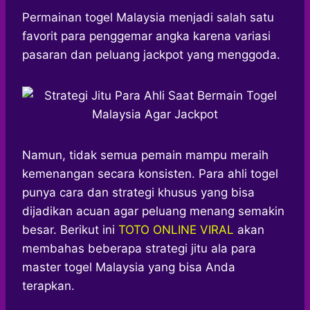
h
a
e
e
k
i
a
c
s
l
y
n
Permainan togel Malaysia menjadi salah satu
t
e
s
e
p
e
favorit para penggemar angka karena variasi
s
b
e
g
e
pasaran dan peluang jackpot yang menggoda.
A
o
n
r
p
o
g
a
p
k
e
m
r
Namun, tidak semua pemain mampu meraih
kemenangan secara konsisten. Para ahli togel
punya cara dan strategi khusus yang bisa
dijadikan acuan agar peluang menang semakin
besar. Berikut ini
TOTO ONLINE VIRAL
akan
membahas beberapa strategi jitu ala para
master togel Malaysia yang bisa Anda
terapkan.