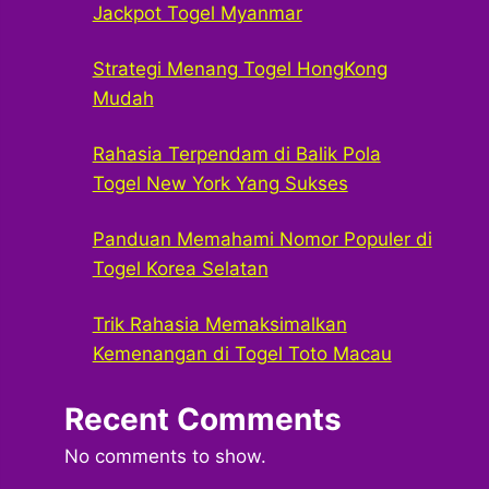
Jackpot Togel Myanmar
Strategi Menang Togel HongKong
Mudah
Rahasia Terpendam di Balik Pola
Togel New York Yang Sukses
Panduan Memahami Nomor Populer di
Togel Korea Selatan
Trik Rahasia Memaksimalkan
Kemenangan di Togel Toto Macau
Recent Comments
No comments to show.