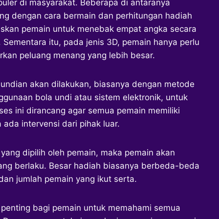
uler di masyarakat. Beberapa di antaranya
ing dengan cara bermain dan perhitungan hadiah
ruskan pemain untuk menebak empat angka secara
Sementara itu, pada jenis 3D, pemain hanya perlu
kan peluang menang yang lebih besar.
 undian akan dilakukan, biasanya dengan metode
ggunaan bola undi atau sistem elektronik, untuk
es ini dirancang agar semua pemain memiliki
a intervensi dari pihak luar.
 yang dipilih oleh pemain, maka pemain akan
ang berlaku. Besar hadiah biasanya berbeda-beda
dan jumlah pemain yang ikut serta.
 penting bagi pemain untuk memahami semua