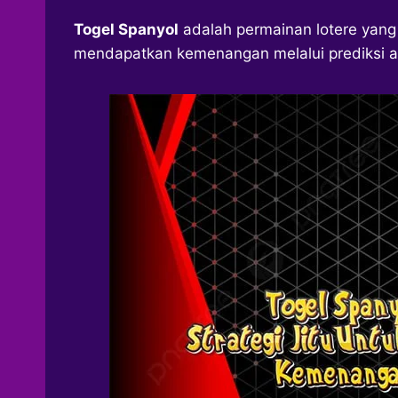
h
a
e
e
k
i
a
c
s
l
y
n
Togel Spanyol
adalah permainan lotere yan
t
e
s
e
p
e
mendapatkan kemenangan melalui prediksi a
s
b
e
g
e
A
o
n
r
p
o
g
a
p
k
e
m
r