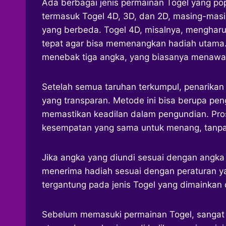
Ada berbagai jenis permainan Togel yang pop
termasuk Togel 4D, 3D, dan 2D, masing-mas
yang berbeda. Togel 4D, misalnya, mengha
tepat agar bisa memenangkan hadiah utama. 
menebak tiga angka, yang biasanya menawar
Setelah semua taruhan terkumpul, penarikan
yang transparan. Metode ini bisa berupa pen
memastikan keadilan dalam pengundian. Pros
kesempatan yang sama untuk menang, tanpa ad
Jika angka yang diundi sesuai dengan angka
menerima hadiah sesuai dengan peraturan y
tergantung pada jenis Togel yang dimainkan 
Sebelum memasuki permainan Togel, sangat