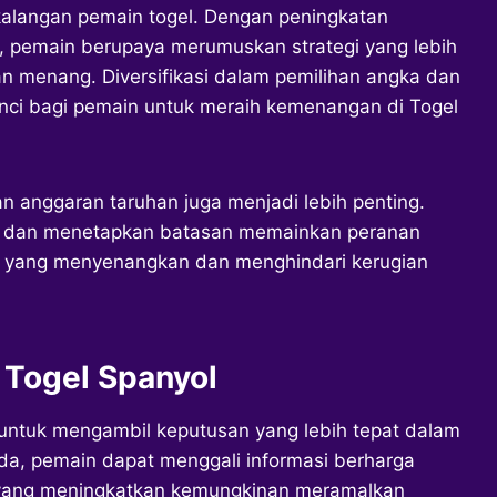
 kalangan pemain togel. Dengan peningkatan
, pemain berupaya merumuskan strategi yang lebih
n menang. Diversifikasi dalam pemilihan angka dan
nci bagi pemain untuk meraih kemenangan di Togel
n anggaran taruhan juga menjadi lebih penting.
al dan menetapkan batasan memainkan peranan
 yang menyenangkan dan menghindari kerugian
 Togel Spanyol
 untuk mengambil keputusan yang lebih tepat dalam
da, pemain dapat menggali informasi berharga
 yang meningkatkan kemungkinan meramalkan