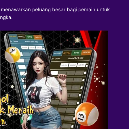
g menawarkan peluang besar bagi pemain untuk
ngka.