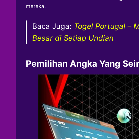
mereka.
Baca Juga:
Togel Portugal – 
Besar di Setiap Undian
Pemilihan Angka Yang Se