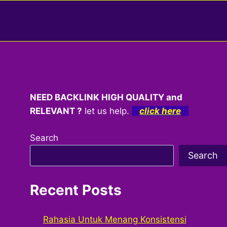
NEED BACKLINK HIGH QUALITY and
RELEVANT ?
let us help.
click here
Search
Search
Recent Posts
Rahasia Untuk Menang Konsistensi