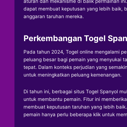
aturan dan mekanisme di balik permainan in
dapat membuat keputusan yang lebih baik, 
anggaran taruhan mereka.
Perkembangan Togel Span
Pada tahun 2024, Togel online mengalami pe
peluang besar bagi pemain yang menyukai 
tepat. Dalam konteks perjudian yang semakin 
untuk meningkatkan peluang kemenangan.
Di tahun ini, berbagai situs Togel Spanyol mul
untuk membantu pemain. Fitur ini memberikan
membuat keputusan taruhan yang lebih baik.
pemain hanya perlu beberapa klik untuk mem