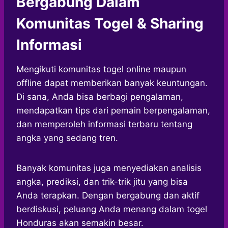
Bergabung Dalam
Komunitas Togel & Sharing
Informasi
Mengikuti komunitas togel online maupun
offline dapat memberikan banyak keuntungan.
Di sana, Anda bisa berbagi pengalaman,
mendapatkan tips dari pemain berpengalaman,
dan memperoleh informasi terbaru tentang
angka yang sedang tren.
Banyak komunitas juga menyediakan analisis
angka, prediksi, dan trik-trik jitu yang bisa
Anda terapkan. Dengan bergabung dan aktif
berdiskusi, peluang Anda menang dalam togel
Honduras akan semakin besar.