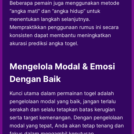
Beberapa pemain juga menggunakan metode
“angka mati” dan “angka hidup” untuk
menentukan langkah selanjutnya.
Mempraktikkan penggunaan rumus ini secara
konsisten dapat membantu meningkatkan
akurasi prediksi angka togel.
Mengelola Modal & Emosi
Dengan Baik
Kunci utama dalam permainan togel adalah
pengelolaan modal yang baik, jangan terlalu
serakah dan selalu tetapkan batas kerugian
serta target kemenangan. Dengan pengelolaan
modal yang tepat, Anda akan tetap tenang dan
fokus dalam mengambil keputusan.