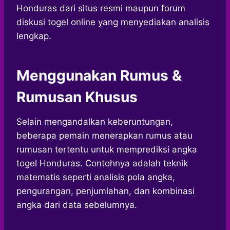
Honduras dari situs resmi maupun forum
diskusi togel online yang menyediakan analisis
lengkap.
Menggunakan Rumus &
Rumusan Khusus
Selain mengandalkan keberuntungan,
beberapa pemain menerapkan rumus atau
rumusan tertentu untuk memprediksi angka
togel Honduras. Contohnya adalah teknik
matematis seperti analisis pola angka,
pengurangan, penjumlahan, dan kombinasi
angka dari data sebelumnya.