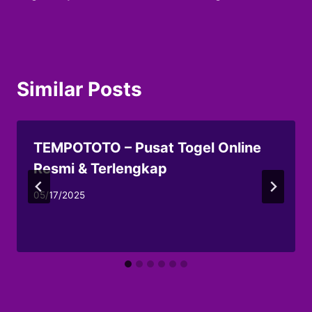
Similar Posts
TEMPOTOTO – Pusat Togel Online
Resmi & Terlengkap
05/17/2025