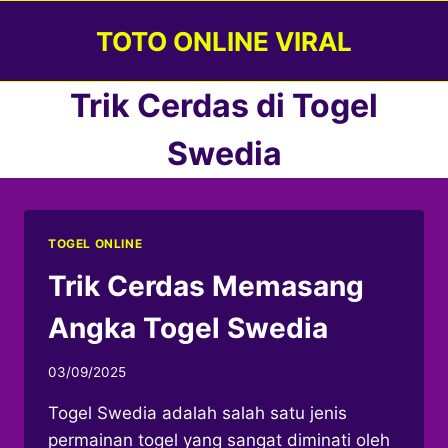
Skip
TOTO ONLINE VIRAL
to
content
Trik Cerdas di Togel
Swedia
TOGEL ONLINE
Trik Cerdas Memasang
Angka Togel Swedia
03/09/2025
Togel Swedia adalah salah satu jenis
permainan togel yang sangat diminati oleh