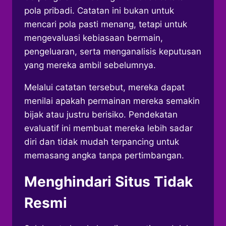
pola pribadi. Catatan ini bukan untuk
mencari pola pasti menang, tetapi untuk
mengevaluasi kebiasaan bermain,
pengeluaran, serta menganalisis keputusan
yang mereka ambil sebelumnya.
Melalui catatan tersebut, mereka dapat
menilai apakah permainan mereka semakin
bijak atau justru berisiko. Pendekatan
evaluatif ini membuat mereka lebih sadar
diri dan tidak mudah terpancing untuk
memasang angka tanpa pertimbangan.
Menghindari Situs Tidak
Resmi