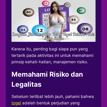
Karena itu, penting bagi siapa pun yang
tertarik pada aktivitas ini untuk memahami
prinsip kehati-hatian, manajemen risiko.
Memahami Risiko dan
Legalitas
Sebelum terlibat lebih jauh, pahami bahwa
togel
adalah bentuk perjudian yang