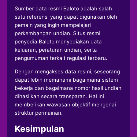
Sumber data resmi Baloto adalah salah
satu referensi yang dapat digunakan oleh
pemain yang ingin mempelajari
perkembangan undian. Situs resmi
penyedia Baloto menyediakan data
keluaran, peraturan undian, serta
pengumuman terkait regulasi terbaru.
Dengan mengakses data resmi, seseorang
dapat lebih memahami bagaimana sistem
bekerja dan bagaimana nomor hasil undian
dihasilkan secara transparan. Hal ini
memberikan wawasan objektif mengenai
struktur permainan.
Kesimpulan