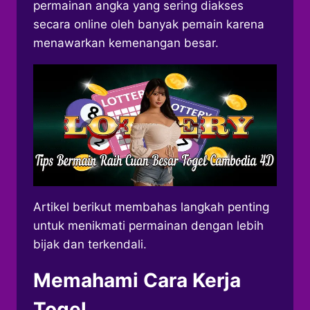
permainan angka yang sering diakses
secara online oleh banyak pemain karena
menawarkan kemenangan besar.
Artikel berikut membahas langkah penting
untuk menikmati permainan dengan lebih
bijak dan terkendali.
Memahami Cara Kerja
Togel