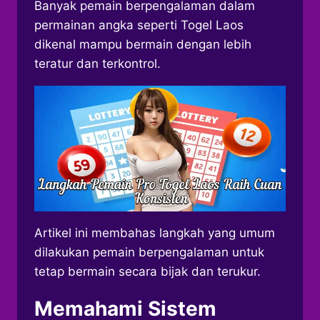
Banyak pemain berpengalaman dalam
permainan angka seperti Togel Laos
dikenal mampu bermain dengan lebih
teratur dan terkontrol.
Artikel ini membahas langkah yang umum
dilakukan pemain berpengalaman untuk
tetap bermain secara bijak dan terukur.
Memahami Sistem