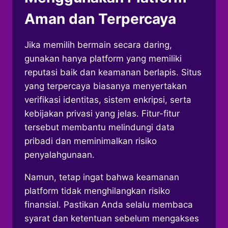
Aman dan Terpercaya
Jika memilih bermain secara daring,
gunakan hanya platform yang memiliki
reputasi baik dan keamanan berlapis. Situs
yang terpercaya biasanya menyertakan
verifikasi identitas, sistem enkripsi, serta
kebijakan privasi yang jelas. Fitur-fitur
tersebut membantu melindungi data
pribadi dan meminimalkan risiko
penyalahgunaan.
Namun, tetap ingat bahwa keamanan
platform tidak menghilangkan risiko
finansial. Pastikan Anda selalu membaca
syarat dan ketentuan sebelum mengakses