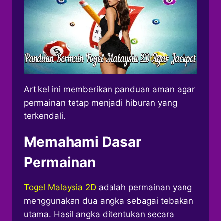
Artikel ini memberikan panduan aman agar
permainan tetap menjadi hiburan yang
terkendali.
Memahami Dasar
Permainan
Togel Malaysia 2D
adalah permainan yang
menggunakan dua angka sebagai tebakan
utama. Hasil angka ditentukan secara