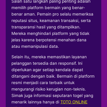
Salah satu langkah paling penting adalah
memilih platform bermain yang benar-
benar aman. Pemain pro selalu memeriksa
reputasi situs, keamanan transaksi, serta
transparansi hasil yang ditampilkan.
Mereka menghindari platform yang tidak
jelas karena berpotensi menahan dana
atau memanipulasi data.
Selain itu, mereka memastikan layanan
pelanggan tersedia dan responsif. Ini
diperlukan agar setiap kendala dapat
ditangani dengan baik. Bermain di platform
resmi menjadi cara terbaik untuk
mengurangi risiko kerugian non-teknis.
Simak juga informasi seputaran togel yang
menarik lainnya hanya di
TOTO ONLINE