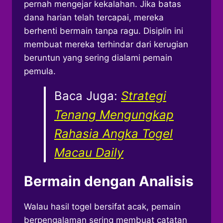
pernah mengejar kekalahan. Jika batas
dana harian telah tercapai, mereka
berhenti bermain tanpa ragu. Disiplin ini
membuat mereka terhindar dari kerugian
beruntun yang sering dialami pemain
pemula.
Baca Juga:
Strategi
Tenang Mengungkap
Rahasia Angka Togel
Macau Daily
Bermain dengan Analisis
Walau hasil togel bersifat acak, pemain
berpengalaman sering membuat catatan