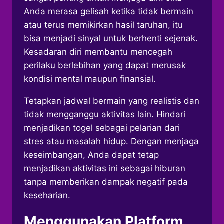
Anda merasa gelisah ketika tidak bermain
atau terus memikirkan hasil taruhan, itu
bisa menjadi sinyal untuk berhenti sejenak.
Kesadaran diri membantu mencegah
perilaku berlebihan yang dapat merusak
kondisi mental maupun finansial.
Tetapkan jadwal bermain yang realistis dan
tidak mengganggu aktivitas lain. Hindari
menjadikan togel sebagai pelarian dari
stres atau masalah hidup. Dengan menjaga
keseimbangan, Anda dapat tetap
menjadikan aktivitas ini sebagai hiburan
tanpa memberikan dampak negatif pada
keseharian.
Menggunakan Platform