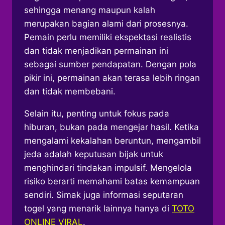
sehingga menang maupun kalah
merupakan bagian alami dari prosesnya.
Pemain perlu memiliki ekspektasi realistis
dan tidak menjadikan permainan ini
sebagai sumber pendapatan. Dengan pola
pikir ini, permainan akan terasa lebih ringan
dan tidak membebani.
Selain itu, penting untuk fokus pada
hiburan, bukan pada mengejar hasil. Ketika
mengalami kekalahan beruntun, mengambil
jeda adalah keputusan bijak untuk
menghindari tindakan impulsif. Mengelola
risiko berarti memahami batas kemampuan
sendiri. Simak juga informasi seputaran
togel yang menarik lainnya hanya di
TOTO
ONLINE VIRAL
.