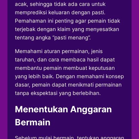
acak, sehingga tidak ada cara untuk
memprediksi keluaran dengan pasti.
Pemahaman ini penting agar pemain tidak
terjebak dengan klaim yang menyesatkan
tentang angka “pasti menang”.
Memahami aturan permainan, jenis
taruhan, dan cara membaca hasil dapat
membantu pemain membuat keputusan
yang lebih baik. Dengan memahami konsep
dasar, pemain dapat menikmati permainan
tanpa ekspektasi yang berlebihan.
Menentukan Anggaran
Bermain
Sebelum mulai bermain, tentukan anggaran