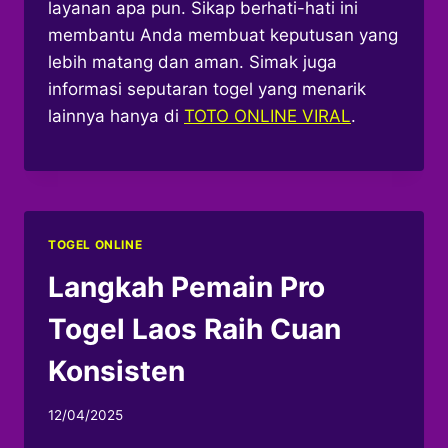
layanan apa pun. Sikap berhati-hati ini
membantu Anda membuat keputusan yang
lebih matang dan aman. Simak juga
informasi seputaran togel yang menarik
lainnya hanya di
TOTO ONLINE VIRAL
.
TOGEL ONLINE
Langkah Pemain Pro
Togel Laos Raih Cuan
Konsisten
12/04/2025