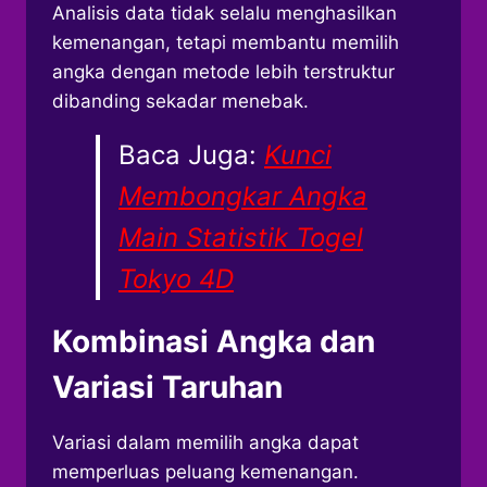
Analisis data tidak selalu menghasilkan
kemenangan, tetapi membantu memilih
angka dengan metode lebih terstruktur
dibanding sekadar menebak.
Baca Juga:
Kunci
Membongkar Angka
Main Statistik Togel
Tokyo 4D
Kombinasi Angka dan
Variasi Taruhan
Variasi dalam memilih angka dapat
memperluas peluang kemenangan.