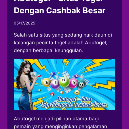
Dengan Cashbak Besar
05/17/2025
Salah satu situs yang sedang naik daun di
kalangan pecinta togel adalah Abutogel,
dengan berbagai keunggulan.
Abutogel menjadi pilihan utama bagi
pemain yang menginginkan pengalaman