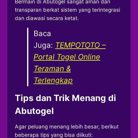
Bermain di Abutogel sangat aman dan
transparan berkat sistem yang terintegrasi
dan diawasi secara ketat.
Baca
Juga:
TEMPOTOTO –
Portal Togel Online
Teraman &
Terlengkap
Tips dan Trik Menang di
Abutogel
Agar peluang menang lebih besar, berikut
beberapa tips yang bisa diikuti: