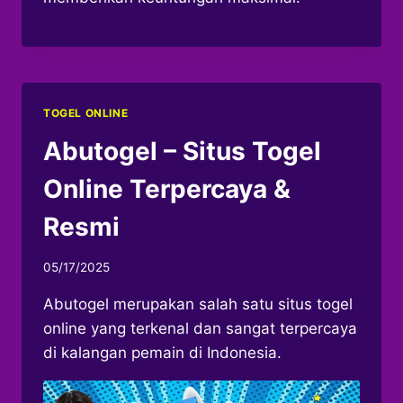
TOGEL ONLINE
Abutogel – Situs Togel
Online Terpercaya &
Resmi
05/17/2025
Abutogel merupakan salah satu situs togel
online yang terkenal dan sangat terpercaya
di kalangan pemain di Indonesia.