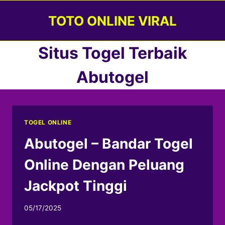
Skip
TOTO ONLINE VIRAL
to
content
Situs Togel Terbaik
Abutogel
TOGEL ONLINE
Abutogel – Bandar Togel
Online Dengan Peluang
Jackpot Tinggi
05/17/2025