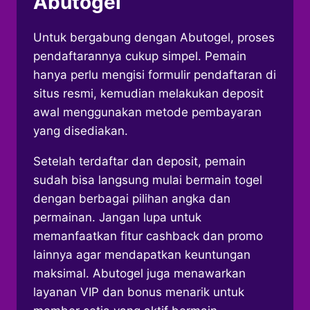
Abutogel
Untuk bergabung dengan Abutogel, proses
pendaftarannya cukup simpel. Pemain
hanya perlu mengisi formulir pendaftaran di
situs resmi, kemudian melakukan deposit
awal menggunakan metode pembayaran
yang disediakan.
Setelah terdaftar dan deposit, pemain
sudah bisa langsung mulai bermain togel
dengan berbagai pilihan angka dan
permainan. Jangan lupa untuk
memanfaatkan fitur cashback dan promo
lainnya agar mendapatkan keuntungan
maksimal. Abutogel juga menawarkan
layanan VIP dan bonus menarik untuk