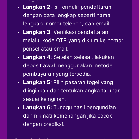
Langkah 2
: Isi formulir pendaftaran
dengan data lengkap seperti nama
lengkap, nomor telepon, dan email.
Langkah 3
: Verifikasi pendaftaran
melalui kode OTP yang dikirim ke nomor
ponsel atau email.
Langkah 4
: Setelah selesai, lakukan
deposit awal menggunakan metode
pembayaran yang tersedia.
Langkah 5
: Pilih pasaran togel yang
diinginkan dan tentukan angka taruhan
sesuai keinginan.
Langkah 6
: Tunggu hasil pengundian
dan nikmati kemenangan jika cocok
dengan prediksi.