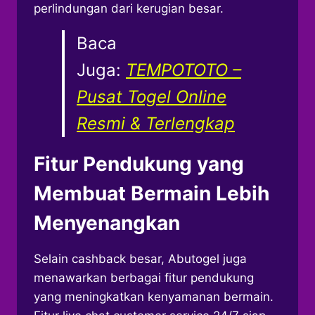
perlindungan dari kerugian besar.
Baca
Juga:
TEMPOTOTO –
Pusat Togel Online
Resmi & Terlengkap
Fitur Pendukung yang
Membuat Bermain Lebih
Menyenangkan
Selain cashback besar, Abutogel juga
menawarkan berbagai fitur pendukung
yang meningkatkan kenyamanan bermain.