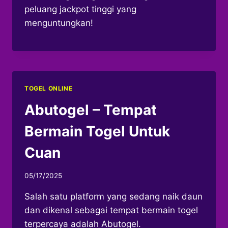
peluang jackpot tinggi yang
menguntungkan!
TOGEL ONLINE
Abutogel – Tempat
Bermain Togel Untuk
Cuan
05/17/2025
Salah satu platform yang sedang naik daun
dan dikenal sebagai tempat bermain togel
terpercaya adalah Abutogel.