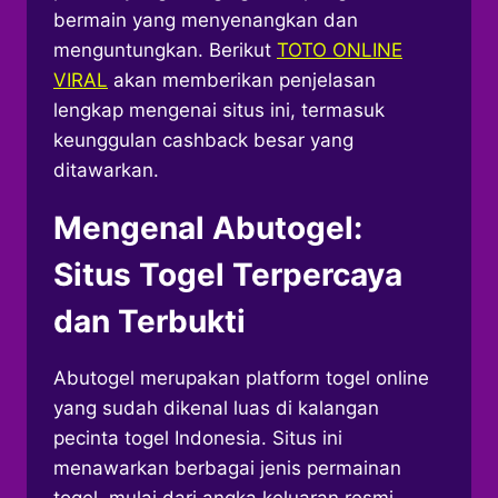
bermain yang menyenangkan dan
menguntungkan. Berikut
TOTO ONLINE
VIRAL
akan memberikan penjelasan
lengkap mengenai situs ini, termasuk
keunggulan cashback besar yang
ditawarkan.
Mengenal Abutogel:
Situs Togel Terpercaya
dan Terbukti
Abutogel merupakan platform togel online
yang sudah dikenal luas di kalangan
pecinta togel Indonesia. Situs ini
menawarkan berbagai jenis permainan