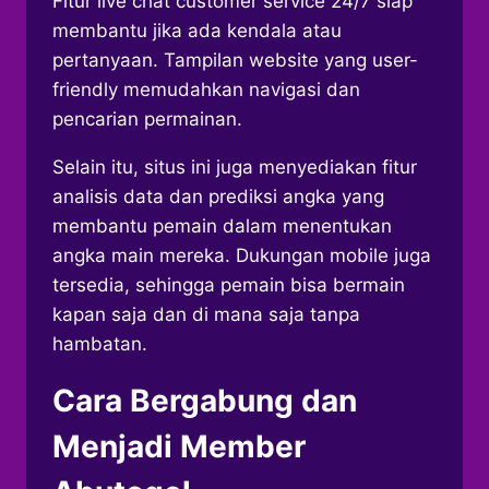
Fitur live chat customer service 24/7 siap
membantu jika ada kendala atau
pertanyaan. Tampilan website yang user-
friendly memudahkan navigasi dan
pencarian permainan.
Selain itu, situs ini juga menyediakan fitur
analisis data dan prediksi angka yang
membantu pemain dalam menentukan
angka main mereka. Dukungan mobile juga
tersedia, sehingga pemain bisa bermain
kapan saja dan di mana saja tanpa
hambatan.
Cara Bergabung dan
Menjadi Member