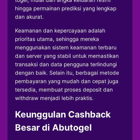
togel, mulai dari angka keluaran resmi
hingga permainan prediksi yang lengkap
dan akurat.
Keamanan dan kepercayaan adalah
prioritas utama, sehingga mereka
menggunakan sistem keamanan terbaru
dan server yang stabil untuk memastikan
transaksi dan data pengguna terlindungi
dengan baik. Selain itu, berbagai metode
pembayaran yang mudah dan cepat juga
tersedia, membuat proses deposit dan
withdraw menjadi lebih praktis.
Keunggulan Cashback
Besar di Abutogel