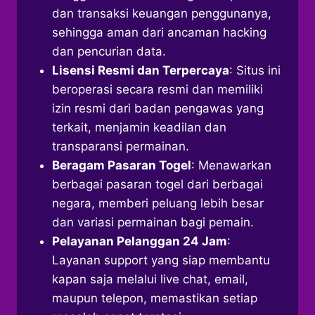
dan transaksi keuangan penggunanya,
sehingga aman dari ancaman hacking
dan pencurian data.
Lisensi Resmi dan Terpercaya
: Situs ini
beroperasi secara resmi dan memiliki
izin resmi dari badan pengawas yang
terkait, menjamin keadilan dan
transparansi permainan.
Beragam Pasaran Togel
: Menawarkan
berbagai pasaran togel dari berbagai
negara, memberi peluang lebih besar
dan variasi permainan bagi pemain.
Pelayanan Pelanggan 24 Jam
:
Layanan support yang siap membantu
kapan saja melalui live chat, email,
maupun telepon, memastikan setiap