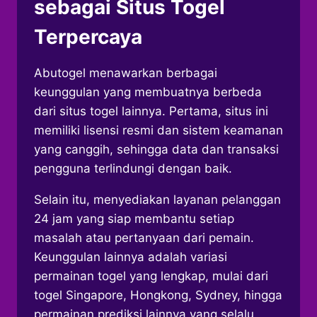
sebagai Situs Togel
Terpercaya
Abutogel menawarkan berbagai
keunggulan yang membuatnya berbeda
dari situs togel lainnya. Pertama, situs ini
memiliki lisensi resmi dan sistem keamanan
yang canggih, sehingga data dan transaksi
pengguna terlindungi dengan baik.
Selain itu, menyediakan layanan pelanggan
24 jam yang siap membantu setiap
masalah atau pertanyaan dari pemain.
Keunggulan lainnya adalah variasi
permainan togel yang lengkap, mulai dari
togel Singapore, Hongkong, Sydney, hingga
permainan prediksi lainnya yang selalu