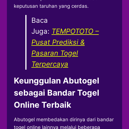
keputusan taruhan yang cerdas.
Baca
Juga:
TEMPOTOTO –
Pusat Prediksi &
Pasaran Togel
Terpercaya
Keunggulan Abutogel
sebagai Bandar Togel
Online Terbaik
Abutogel membedakan dirinya dari bandar
togel online lainnya melalui beberapa