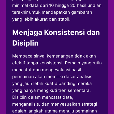
minimal data dari 10 hingga 20 hasil undian
terakhir untuk mendapatkan gambaran
yang lebih akurat dan stabil.
Menjaga Konsistensi dan
Disiplin
Membaca sinyal kemenangan tidak akan
efektif tanpa konsistensi. Pemain yang rutin
mencatat dan mengevaluasi hasil
permainan akan memiliki dasar analisis
yang jauh lebih kuat dibanding mereka
yang hanya mengikuti tren sementara.
Disiplin dalam mencatat data,
menganalisis, dan menyesuaikan strategi
adalah langkah utama menuju permainan