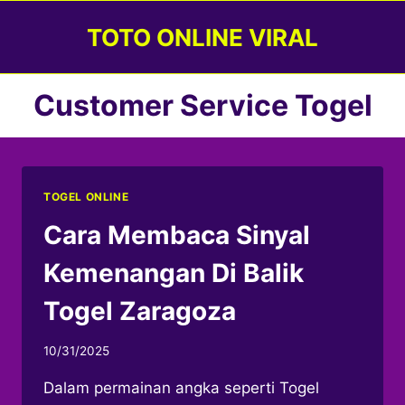
Skip
TOTO ONLINE VIRAL
to
content
Customer Service Togel
TOGEL ONLINE
Cara Membaca Sinyal
Kemenangan Di Balik
Togel Zaragoza
10/31/2025
Dalam permainan angka seperti Togel