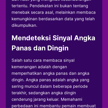
tertentu. Pendekatan ini bukan tentang
menebak secara asal, melainkan membaca
kemungkinan berdasarkan data yang telah
dikumpulkan.
Mendeteksi Sinyal Angka
Panas dan Dingin
Salah satu cara membaca sinyal
kemenangan adalah dengan
memperhatikan angka panas dan angka
dingin. Angka panas adalah angka yang
sering muncul dalam beberapa periode
terakhir, sedangkan angka dingin
cenderung jarang keluar. Memahami
perbedaan ini membantu pemain membuat