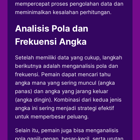
mempercepat proses pengolahan data dan
meminimalkan kesalahan perhitungan.
Analisis Pola dan
Frekuensi Angka
Setelah memiliki data yang cukup, langkah
berikutnya adalah menganalisis pola dan
frekuensi. Pemain dapat mencari tahu
angka mana yang sering muncul (angka
panas) dan angka yang jarang keluar
(angka dingin). Kombinasi dari kedua jenis
angka ini sering menjadi strategi efektif
untuk memperbesar peluang.
Selain itu, pemain juga bisa menganalisis
pola ganjil-genap, besar-kecil, serta urutan