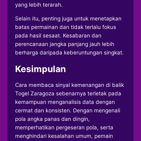
yang lebih terarah.
Selain itu, penting juga untuk menetapkan
batas permainan dan tidak terlalu fokus
pada hasil sesaat. Kesabaran dan
perencanaan jangka panjang jauh lebih
berharga daripada keberuntungan singkat.
Kesimpulan
Cara membaca sinyal kemenangan di balik
Togel Zaragoza sebenarnya terletak pada
kemampuan menganalisis data dengan
cermat dan konsisten. Dengan mengenali
pola angka panas dan dingin,
memperhatikan pergeseran pola, serta
menghindari kesalahan umum, pemain