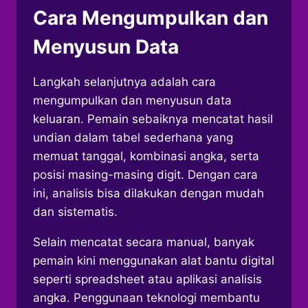
Cara Mengumpulkan dan
Menyusun Data
Langkah selanjutnya adalah cara
mengumpulkan dan menyusun data
keluaran. Pemain sebaiknya mencatat hasil
undian dalam tabel sederhana yang
memuat tanggal, kombinasi angka, serta
posisi masing-masing digit. Dengan cara
ini, analisis bisa dilakukan dengan mudah
dan sistematis.
Selain mencatat secara manual, banyak
pemain kini menggunakan alat bantu digital
seperti spreadsheet atau aplikasi analisis
angka. Penggunaan teknologi membantu