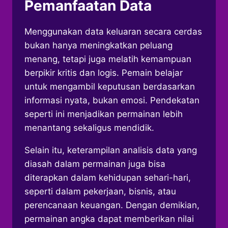
Pemanfaatan Data
Menggunakan data keluaran secara cerdas
bukan hanya meningkatkan peluang
menang, tetapi juga melatih kemampuan
berpikir kritis dan logis. Pemain belajar
untuk mengambil keputusan berdasarkan
informasi nyata, bukan emosi. Pendekatan
seperti ini menjadikan permainan lebih
menantang sekaligus mendidik.
Selain itu, keterampilan analisis data yang
diasah dalam permainan juga bisa
diterapkan dalam kehidupan sehari-hari,
seperti dalam pekerjaan, bisnis, atau
perencanaan keuangan. Dengan demikian,
permainan angka dapat memberikan nilai