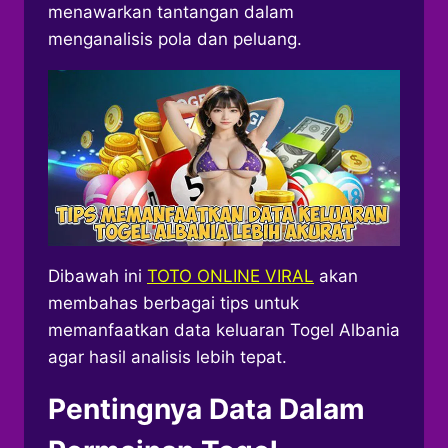
menawarkan tantangan dalam
menganalisis pola dan peluang.
Dibawah ini
TOTO ONLINE VIRAL
akan
membahas berbagai tips untuk
memanfaatkan data keluaran Togel Albania
agar hasil analisis lebih tepat.
Pentingnya Data Dalam