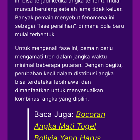
ini bisa terjadi ketika angka tertentu mulai
muncul berulang setelah lama tidak keluar.
Banyak pemain menyebut fenomena ini
sebagai “fase peralihan”, di mana pola baru
mulai terbentuk.
Untuk mengenali fase ini, pemain perlu
mengamati tren dalam jangka waktu
minimal beberapa putaran. Dengan begitu,
perubahan kecil dalam distribusi angka
bisa terdeteksi lebih awal dan
dimanfaatkan untuk menyesuaikan
kombinasi angka yang dipilih.
Baca Juga:
Bocoran
Angka Mati Togel
Bolivia Yang Harus