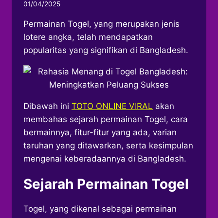
01/04/2025
Permainan Togel, yang merupakan jenis
lotere angka, telah mendapatkan
popularitas yang signifikan di Bangladesh.
Dibawah ini
TOTO ONLINE VIRAL
akan
membahas sejarah permainan Togel, cara
bermainnya, fitur-fitur yang ada, varian
taruhan yang ditawarkan, serta kesimpulan
mengenai keberadaannya di Bangladesh.
Sejarah Permainan Togel
Togel, yang dikenal sebagai permainan