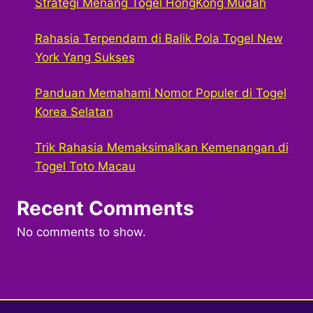
Strategi Menang Togel HongKong Mudah
Rahasia Terpendam di Balik Pola Togel New
York Yang Sukses
Panduan Memahami Nomor Populer di Togel
Korea Selatan
Trik Rahasia Memaksimalkan Kemenangan di
Togel Toto Macau
Recent Comments
No comments to show.