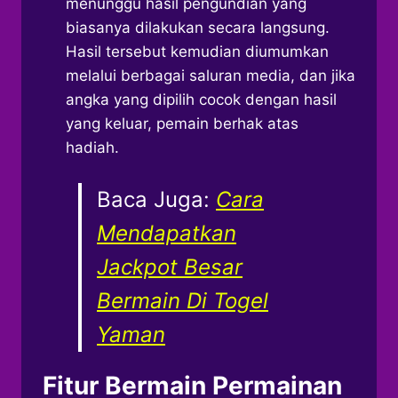
menunggu hasil pengundian yang
biasanya dilakukan secara langsung.
Hasil tersebut kemudian diumumkan
melalui berbagai saluran media, dan jika
angka yang dipilih cocok dengan hasil
yang keluar, pemain berhak atas
hadiah.
Baca Juga:
Cara
Mendapatkan
Jackpot Besar
Bermain Di Togel
Yaman
Fitur Bermain Permainan