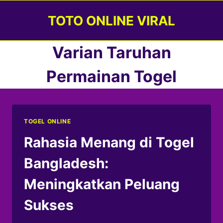
Skip
TOTO ONLINE VIRAL
to
content
Varian Taruhan
Permainan Togel
TOGEL ONLINE
Rahasia Menang di Togel
Bangladesh:
Meningkatkan Peluang
Sukses