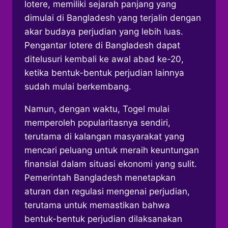
lotere, memiliki sejarah panjang yang
dimulai di Bangladesh yang terjalin dengan
akar budaya perjudian yang lebih luas.
Pengantar lotere di Bangladesh dapat
ditelusuri kembali ke awal abad ke-20,
ketika bentuk-bentuk perjudian lainnya
sudah mulai berkembang.
Namun, dengan waktu, Togel mulai
memperoleh popularitasnya sendiri,
terutama di kalangan masyarakat yang
mencari peluang untuk meraih keuntungan
finansial dalam situasi ekonomi yang sulit.
Pemerintah Bangladesh menetapkan
aturan dan regulasi mengenai perjudian,
terutama untuk memastikan bahwa
bentuk-bentuk perjudian dilaksanakan