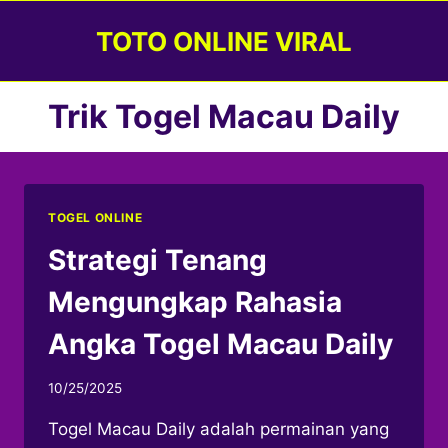
Skip
TOTO ONLINE VIRAL
to
content
Trik Togel Macau Daily
TOGEL ONLINE
Strategi Tenang
Mengungkap Rahasia
Angka Togel Macau Daily
10/25/2025
Togel Macau Daily adalah permainan yang