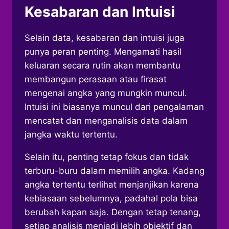
Kesabaran dan Intuisi
Selain data, kesabaran dan intuisi juga
punya peran penting. Mengamati hasil
keluaran secara rutin akan membantu
membangun perasaan atau firasat
mengenai angka yang mungkin muncul.
Intuisi ini biasanya muncul dari pengalaman
mencatat dan menganalisis data dalam
jangka waktu tertentu.
Selain itu, penting tetap fokus dan tidak
terburu-buru dalam memilih angka. Kadang
angka tertentu terlihat menjanjikan karena
kebiasaan sebelumnya, padahal pola bisa
berubah kapan saja. Dengan tetap tenang,
setiap analisis menjadi lebih objektif dan