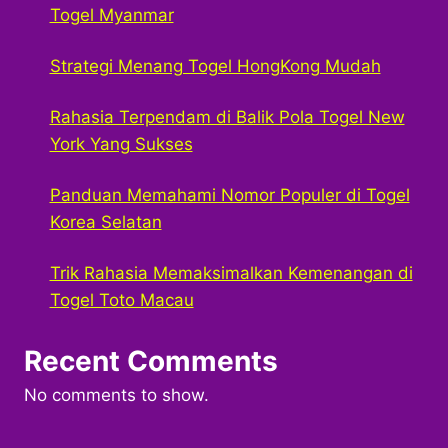
Togel Myanmar
Strategi Menang Togel HongKong Mudah
Rahasia Terpendam di Balik Pola Togel New
York Yang Sukses
Panduan Memahami Nomor Populer di Togel
Korea Selatan
Trik Rahasia Memaksimalkan Kemenangan di
Togel Toto Macau
Recent Comments
No comments to show.