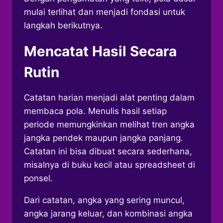
mulai terlihat dan menjadi fondasi untuk
langkah berikutnya.
Mencatat Hasil Secara
Rutin
Catatan harian menjadi alat penting dalam
membaca pola. Menulis hasil setiap
periode memungkinkan melihat tren angka
jangka pendek maupun jangka panjang.
Catatan ini bisa dibuat secara sederhana,
misalnya di buku kecil atau spreadsheet di
ponsel.
Dari catatan, angka yang sering muncul,
angka jarang keluar, dan kombinasi angka