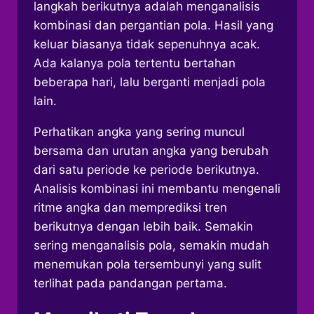
langkah berikutnya adalah menganalisis
kombinasi dan pergantian pola. Hasil yang
keluar biasanya tidak sepenuhnya acak.
Ada kalanya pola tertentu bertahan
beberapa hari, lalu berganti menjadi pola
lain.
Perhatikan angka yang sering muncul
bersama dan urutan angka yang berubah
dari satu periode ke periode berikutnya.
Analisis kombinasi ini membantu mengenali
ritme angka dan memprediksi tren
berikutnya dengan lebih baik. Semakin
sering menganalisis pola, semakin mudah
menemukan pola tersembunyi yang sulit
terlihat pada pandangan pertama.