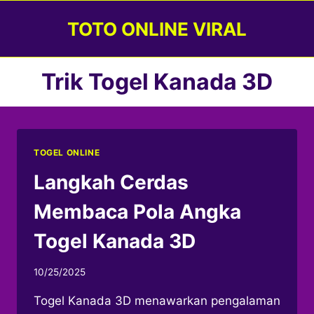
Skip
TOTO ONLINE VIRAL
to
content
Trik Togel Kanada 3D
TOGEL ONLINE
Langkah Cerdas
Membaca Pola Angka
Togel Kanada 3D
10/25/2025
Togel Kanada 3D menawarkan pengalaman