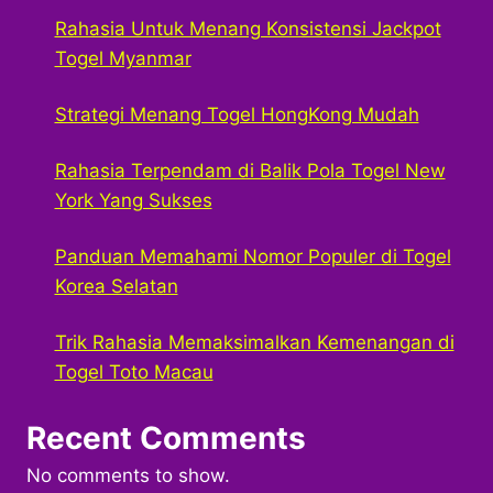
Rahasia Untuk Menang Konsistensi Jackpot
Togel Myanmar
Strategi Menang Togel HongKong Mudah
Rahasia Terpendam di Balik Pola Togel New
York Yang Sukses
Panduan Memahami Nomor Populer di Togel
Korea Selatan
Trik Rahasia Memaksimalkan Kemenangan di
Togel Toto Macau
Recent Comments
No comments to show.