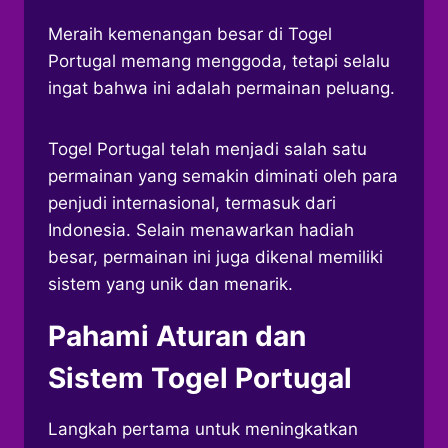
Meraih kemenangan besar di Togel
Portugal memang menggoda, tetapi selalu
ingat bahwa ini adalah permainan peluang.
Togel Portugal telah menjadi salah satu
permainan yang semakin diminati oleh para
penjudi internasional, termasuk dari
Indonesia. Selain menawarkan hadiah
besar, permainan ini juga dikenal memiliki
sistem yang unik dan menarik.
Pahami Aturan dan
Sistem Togel Portugal
Langkah pertama untuk meningkatkan