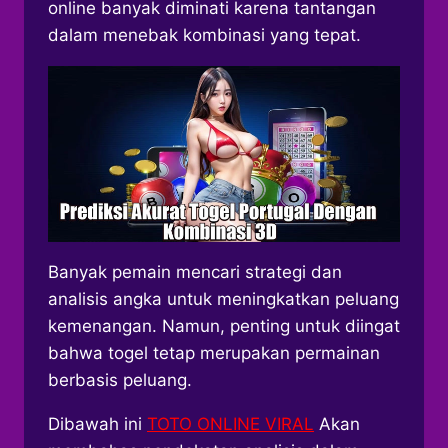
online banyak diminati karena tantangan
dalam menebak kombinasi yang tepat.
Banyak pemain mencari strategi dan
analisis angka untuk meningkatkan peluang
kemenangan. Namun, penting untuk diingat
bahwa togel tetap merupakan permainan
berbasis peluang.
Dibawah ini
TOTO ONLINE VIRAL
Akan