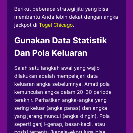
Berikut beberapa strategi jitu yang bisa
membantu Anda lebih dekat dengan angka
jackpot di
Togel Chicago
.
Gunakan Data Statistik
Dan Pola Keluaran
Salah satu langkah awal yang wajib
dilakukan adalah mempelajari data
keluaran angka sebelumnya. Amati pola
kemunculan angka dalam 20-30 periode
terakhir. Perhatikan angka-angka yang
sering keluar (angka panas) dan angka
yang jarang muncul (angka dingin). Pola
seperti ganjil-genap, besar-kecil, atau
posisi tertentu (kepala-ekor) juga bisa