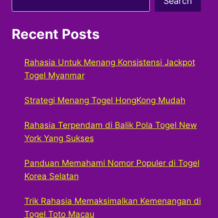
Search
Recent Posts
Rahasia Untuk Menang Konsistensi Jackpot
Togel Myanmar
Strategi Menang Togel HongKong Mudah
Rahasia Terpendam di Balik Pola Togel New
York Yang Sukses
Panduan Memahami Nomor Populer di Togel
Korea Selatan
Trik Rahasia Memaksimalkan Kemenangan di
Togel Toto Macau