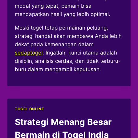
modal yang tepat, pemain bisa
mendapatkan hasil yang lebih optimal.
Meski togel tetap permainan peluang,
strategi handal akan membawa Anda lebih
dekat pada kemenangan dalam
sedaptogel
. Ingatlah, kunci utama adalah
disiplin, analisis cerdas, dan tidak terburu-
buru dalam mengambil keputusan.
TOGEL ONLINE
Strategi Menang Besar
Bermain di Togel India