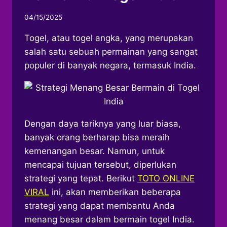
04/15/2025
Togel, atau togel angka, yang merupakan
salah satu sebuah permainan yang sangat
populer di banyak negara, termasuk India.
Dengan daya tariknya yang luar biasa,
banyak orang berharap bisa meraih
kemenangan besar. Namun, untuk
mencapai tujuan tersebut, diperlukan
strategi yang tepat. Berikut
TOTO ONLINE
VIRAL
ini, akan memberikan beberapa
strategi yang dapat membantu Anda
menang besar dalam bermain togel India.