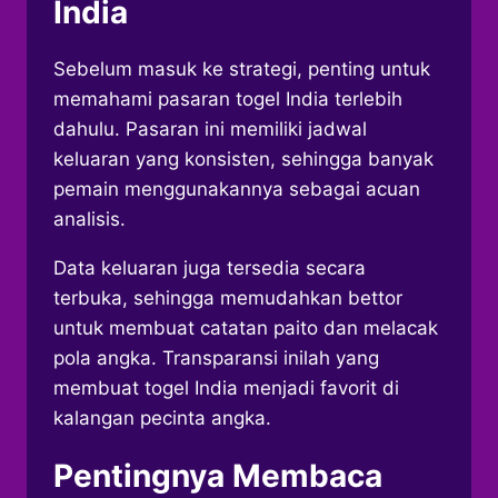
India
Sebelum masuk ke strategi, penting untuk
memahami pasaran togel India terlebih
dahulu. Pasaran ini memiliki jadwal
keluaran yang konsisten, sehingga banyak
pemain menggunakannya sebagai acuan
analisis.
Data keluaran juga tersedia secara
terbuka, sehingga memudahkan bettor
untuk membuat catatan paito dan melacak
pola angka. Transparansi inilah yang
membuat togel India menjadi favorit di
kalangan pecinta angka.
Pentingnya Membaca