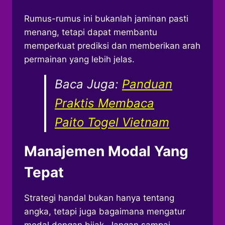
Rumus-rumus ini bukanlah jaminan pasti
menang, tetapi dapat membantu
memperkuat prediksi dan memberikan arah
permainan yang lebih jelas.
Baca Juga:
Panduan
Praktis Membaca
Paito Togel Vietnam
Manajemen Modal Yang
Tepat
Strategi handal bukan hanya tentang
angka, tetapi juga bagaimana mengatur
modal dengan bijak. Jangan sampai