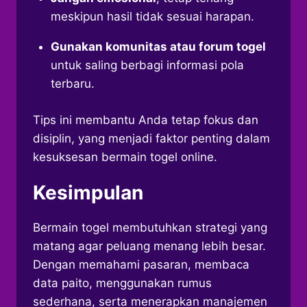
meskipun hasil tidak sesuai harapan.
Gunakan komunitas atau forum togel
untuk saling berbagi informasi pola
terbaru.
Tips ini membantu Anda tetap fokus dan
disiplin, yang menjadi faktor penting dalam
kesuksesan bermain togel online.
Kesimpulan
Bermain togel membutuhkan strategi yang
matang agar peluang menang lebih besar.
Dengan memahami pasaran, membaca
data paito, menggunakan rumus
sederhana, serta menerapkan manajemen