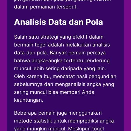
dalam permainan tersebut.
Analisis Data dan Pola
Salah satu strategi yang efektif dalam
bermain togel adalah melakukan analisis
data dan pola. Banyak pemain percaya
bahwa angka-angka tertentu cenderung
muncul lebih sering daripada yang lain.
Oleh karena itu, mencatat hasil pengundian
sebelumnya dan menganalisis angka yang
sering muncul bisa memberi Anda
keuntungan.
Beberapa pemain juga menggunakan
metode statistik untuk memprediksi angka
yang mungkin muncul. Meskipun togel