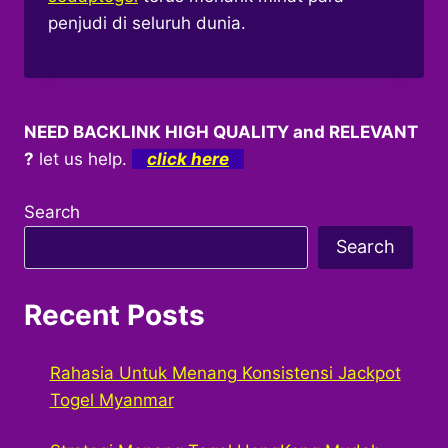
penjudi di seluruh dunia.
NEED BACKLINK HIGH QUALITY and RELEVANT
?
let us help.
click here
Search
Search
Recent Posts
Rahasia Untuk Menang Konsistensi Jackpot
Togel Myanmar