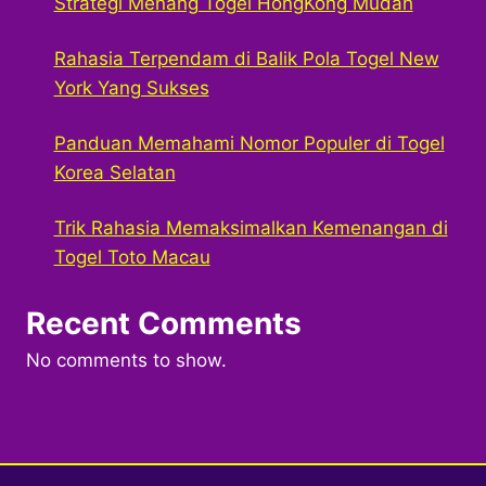
Strategi Menang Togel HongKong Mudah
Rahasia Terpendam di Balik Pola Togel New
York Yang Sukses
Panduan Memahami Nomor Populer di Togel
Korea Selatan
Trik Rahasia Memaksimalkan Kemenangan di
Togel Toto Macau
Recent Comments
No comments to show.