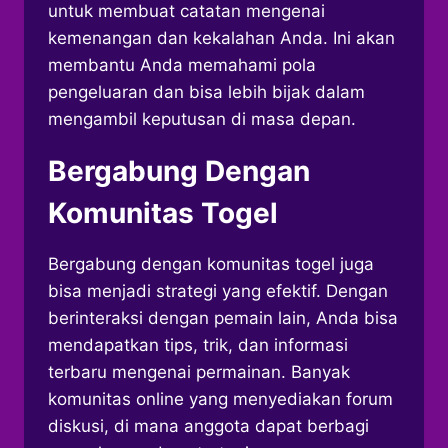
untuk membuat catatan mengenai
kemenangan dan kekalahan Anda. Ini akan
membantu Anda memahami pola
pengeluaran dan bisa lebih bijak dalam
mengambil keputusan di masa depan.
Bergabung Dengan
Komunitas Togel
Bergabung dengan komunitas togel juga
bisa menjadi strategi yang efektif. Dengan
berinteraksi dengan pemain lain, Anda bisa
mendapatkan tips, trik, dan informasi
terbaru mengenai permainan. Banyak
komunitas online yang menyediakan forum
diskusi, di mana anggota dapat berbagi