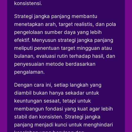
konsistensi.
Strategi jangka panjang membantu
menetapkan arah, target realistis, dan pola
pengelolaan sumber daya yang lebih
efektif. Menyusun strategi jangka panjang
meliputi penentuan target mingguan atau
bulanan, evaluasi rutin terhadap hasil, dan
penyesuaian metode berdasarkan
pengalaman.
Dengan cara ini, setiap langkah yang
diambil bukan hanya sekadar untuk
keuntungan sesaat, tetapi untuk
membangun fondasi yang kuat agar lebih
stabil dan konsisten. Strategi jangka
panjang menjadi kunci untuk menghindari