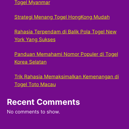
Togel Myanmar
Strategi Menang Togel HongKong Mudah
Rahasia Terpendam di Balik Pola Togel New
York Yang Sukses
Panduan Memahami Nomor Populer di Togel
Korea Selatan
Trik Rahasia Memaksimalkan Kemenangan di
Togel Toto Macau
Recent Comments
No comments to show.