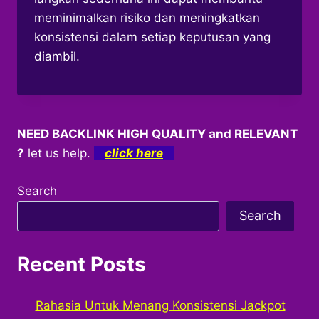
meminimalkan risiko dan meningkatkan
konsistensi dalam setiap keputusan yang
diambil.
NEED BACKLINK HIGH QUALITY and RELEVANT
?
let us help.
click here
Search
Search
Recent Posts
Rahasia Untuk Menang Konsistensi Jackpot