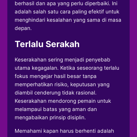
berhasil dan apa yang perlu diperbaiki. Ini
adalah salah satu cara paling efektif untuk
menghindari kesalahan yang sama di masa
depan.
Terlalu Serakah
Keserakahan sering menjadi penyebab
utama kegagalan. Ketika seseorang terlalu
fokus mengejar hasil besar tanpa
memperhatikan risiko, keputusan yang
diambil cenderung tidak rasional.
Keserakahan mendorong pemain untuk
melampaui batas yang aman dan
mengabaikan prinsip disiplin.
Memahami kapan harus berhenti adalah