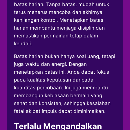
batas harian. Tanpa batas, mudah untuk
terus menerus mencoba dan akhirnya
kehilangan kontrol. Menetapkan batas
harian membantu menjaga disiplin dan
memastikan permainan tetap dalam
kendali.
Batas harian bukan hanya soal uang, tetapi
juga waktu dan energi. Dengan
menetapkan batas ini, Anda dapat fokus
pada kualitas keputusan daripada
kuantitas percobaan. Ini juga membantu
membangun kebiasaan bermain yang
sehat dan konsisten, sehingga kesalahan
fatal akibat impuls dapat diminimalkan.
Terlalu Mengandalkan