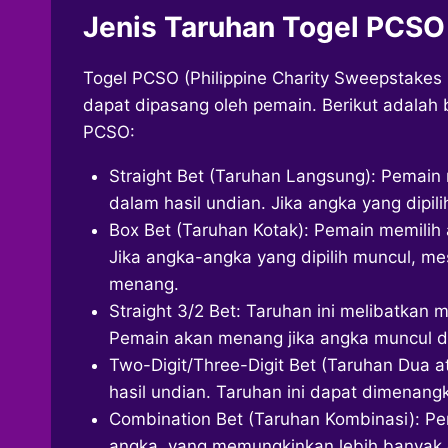
Jenis Taruhan Togel PCSO
Togel PCSO (Philippine Charity Sweepstakes
dapat dipasang oleh pemain. Berikut adalah
PCSO:
Straight Bet (Taruhan Langsung): Pemain 
dalam hasil undian. Jika angka yang dipil
Box Bet (Taruhan Kotak): Pemain memilih 
Jika angka-angka yang dipilih muncul, me
menang.
Straight 3/2 Bet: Taruhan ini melibatkan 
Pemain akan menang jika angka muncul da
Two-Digit/Three-Digit Bet (Taruhan Dua ata
hasil undian. Taruhan ini dapat dimenangka
Combination Bet (Taruhan Kombinasi): Pe
angka, yang memungkinkan lebih banyak c