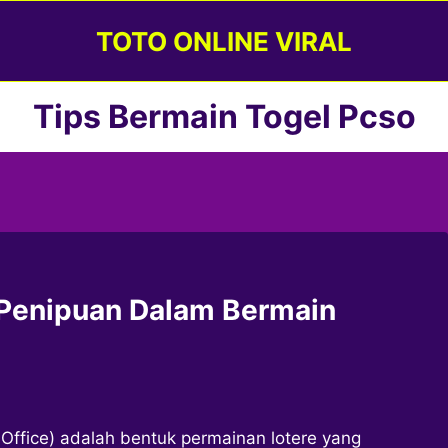
TOTO ONLINE VIRAL
Tips Bermain Togel Pcso
 Penipuan Dalam Bermain
 Office) adalah bentuk permainan lotere yang