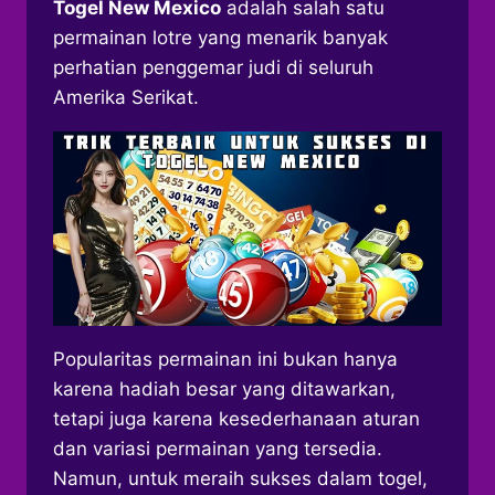
Togel New Mexico
adalah salah satu
permainan lotre yang menarik banyak
perhatian penggemar judi di seluruh
Amerika Serikat.
Popularitas permainan ini bukan hanya
karena hadiah besar yang ditawarkan,
tetapi juga karena kesederhanaan aturan
dan variasi permainan yang tersedia.
Namun, untuk meraih sukses dalam togel,