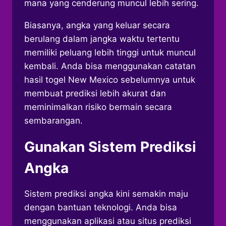
mana yang cenderung muncul lebih sering.
Biasanya, angka yang keluar secara
berulang dalam jangka waktu tertentu
memiliki peluang lebih tinggi untuk muncul
kembali. Anda bisa menggunakan catatan
hasil togel New Mexico sebelumnya untuk
membuat prediksi lebih akurat dan
meminimalkan risiko bermain secara
sembarangan.
Gunakan Sistem Prediksi
Angka
Sistem prediksi angka kini semakin maju
dengan bantuan teknologi. Anda bisa
menggunakan aplikasi atau situs prediksi