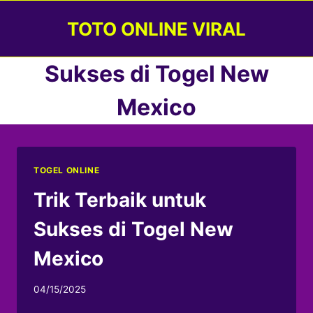
Skip
TOTO ONLINE VIRAL
to
content
Sukses di Togel New
Mexico
TOGEL ONLINE
Trik Terbaik untuk
Sukses di Togel New
Mexico
04/15/2025