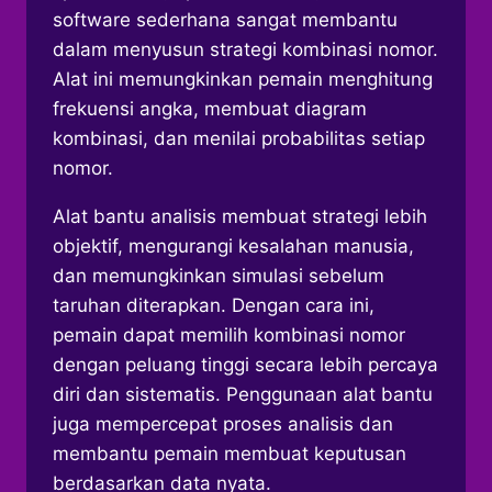
software sederhana sangat membantu
dalam menyusun strategi kombinasi nomor.
Alat ini memungkinkan pemain menghitung
frekuensi angka, membuat diagram
kombinasi, dan menilai probabilitas setiap
nomor.
Alat bantu analisis membuat strategi lebih
objektif, mengurangi kesalahan manusia,
dan memungkinkan simulasi sebelum
taruhan diterapkan. Dengan cara ini,
pemain dapat memilih kombinasi nomor
dengan peluang tinggi secara lebih percaya
diri dan sistematis. Penggunaan alat bantu
juga mempercepat proses analisis dan
membantu pemain membuat keputusan
berdasarkan data nyata.