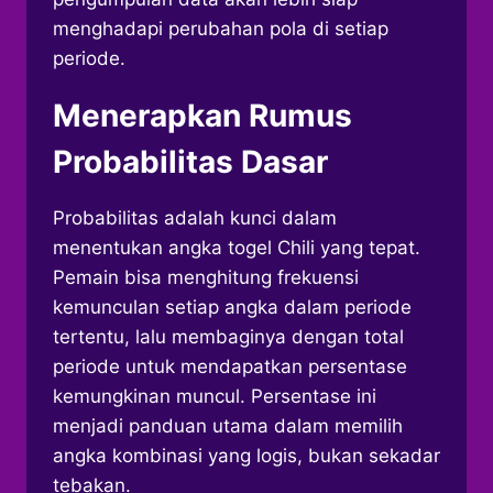
menghadapi perubahan pola di setiap
periode.
Menerapkan Rumus
Probabilitas Dasar
Probabilitas adalah kunci dalam
menentukan angka togel Chili yang tepat.
Pemain bisa menghitung frekuensi
kemunculan setiap angka dalam periode
tertentu, lalu membaginya dengan total
periode untuk mendapatkan persentase
kemungkinan muncul. Persentase ini
menjadi panduan utama dalam memilih
angka kombinasi yang logis, bukan sekadar
tebakan.