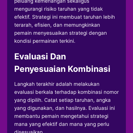
peluang kemenangan sekaligus
mengurangi risiko taruhan yang tidak
efektif. Strategi ini membuat taruhan lebih
terarah, efisien, dan memungkinkan
pemain menyesuaikan strategi dengan
kondisi permainan terkini.
Evaluasi Dan
Penyesuaian Kombinasi
Langkah terakhir adalah melakukan
evaluasi berkala terhadap kombinasi nomor
yang dipilih. Catat setiap taruhan, angka
yang digunakan, dan hasilnya. Evaluasi ini
membantu pemain mengetahui strategi
mana yang efektif dan mana yang perlu
disesuaikan.