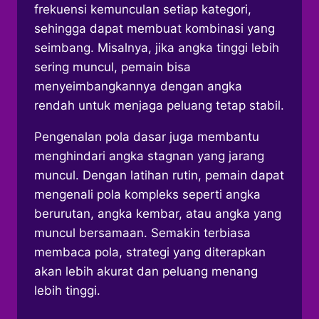
frekuensi kemunculan setiap kategori,
sehingga dapat membuat kombinasi yang
seimbang. Misalnya, jika angka tinggi lebih
sering muncul, pemain bisa
menyeimbangkannya dengan angka
rendah untuk menjaga peluang tetap stabil.
Pengenalan pola dasar juga membantu
menghindari angka stagnan yang jarang
muncul. Dengan latihan rutin, pemain dapat
mengenali pola kompleks seperti angka
berurutan, angka kembar, atau angka yang
muncul bersamaan. Semakin terbiasa
membaca pola, strategi yang diterapkan
akan lebih akurat dan peluang menang
lebih tinggi.