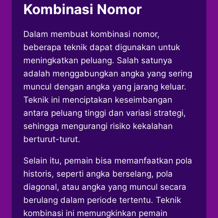
Kombinasi Nomor
Dalam membuat kombinasi nomor,
beberapa teknik dapat digunakan untuk
meningkatkan peluang. Salah satunya
adalah menggabungkan angka yang sering
muncul dengan angka yang jarang keluar.
Teknik ini menciptakan keseimbangan
antara peluang tinggi dan variasi strategi,
sehingga mengurangi risiko kekalahan
berturut-turut.
Selain itu, pemain bisa memanfaatkan pola
historis, seperti angka berselang, pola
diagonal, atau angka yang muncul secara
berulang dalam periode tertentu. Teknik
kombinasi ini memungkinkan pemain