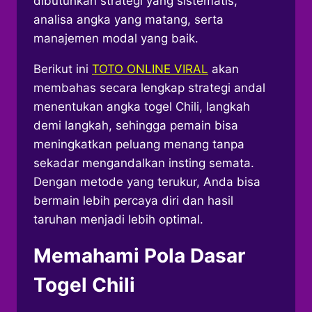
dibutuhkan strategi yang sistematis,
analisa angka yang matang, serta
manajemen modal yang baik.
Berikut ini
TOTO ONLINE VIRAL
akan
membahas secara lengkap strategi andal
menentukan angka togel Chili, langkah
demi langkah, sehingga pemain bisa
meningkatkan peluang menang tanpa
sekadar mengandalkan insting semata.
Dengan metode yang terukur, Anda bisa
bermain lebih percaya diri dan hasil
taruhan menjadi lebih optimal.
Memahami Pola Dasar
Togel Chili