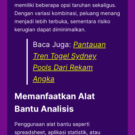
memiliki beberapa opsi taruhan sekaligus.
Dengan variasi kombinasi, peluang menang
menjadi lebih terbuka, sementara risiko
kerugian dapat diminimalkan.
Baca Juga:
Pantauan
Tren Togel Sydney
Pools Dari Rekam
Angka
Memanfaatkan Alat
Bantu Analisis
Penggunaan alat bantu seperti
spreadsheet, aplikasi statistik, atau