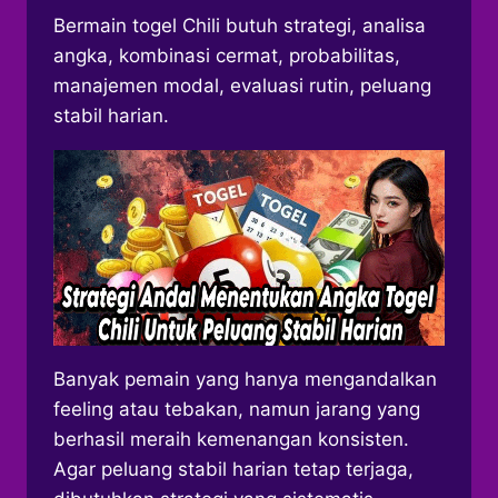
Bermain togel Chili butuh strategi, analisa
angka, kombinasi cermat, probabilitas,
manajemen modal, evaluasi rutin, peluang
stabil harian.
Banyak pemain yang hanya mengandalkan
feeling atau tebakan, namun jarang yang
berhasil meraih kemenangan konsisten.
Agar peluang stabil harian tetap terjaga,