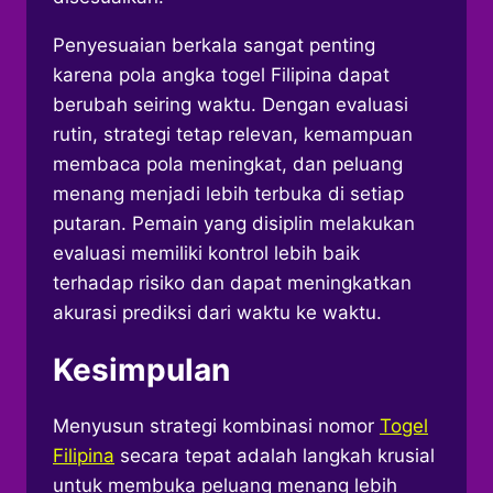
Penyesuaian berkala sangat penting
karena pola angka togel Filipina dapat
berubah seiring waktu. Dengan evaluasi
rutin, strategi tetap relevan, kemampuan
membaca pola meningkat, dan peluang
menang menjadi lebih terbuka di setiap
putaran. Pemain yang disiplin melakukan
evaluasi memiliki kontrol lebih baik
terhadap risiko dan dapat meningkatkan
akurasi prediksi dari waktu ke waktu.
Kesimpulan
Menyusun strategi kombinasi nomor
Togel
Filipina
secara tepat adalah langkah krusial
untuk membuka peluang menang lebih