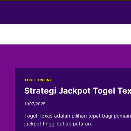
Skip
to
content
TOGEL ONLINE
Strategi Jackpot Togel Te
11/07/2025
Togel Texas adalah pilihan tepat bagi pema
jackpot tinggi setiap putaran.