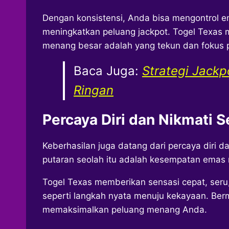
Dengan konsistensi, Anda bisa mengontrol e
meningkatkan peluang jackpot. Togel Texas
menang besar adalah yang tekun dan fokus p
Baca Juga:
Strategi Jackp
Ringan
Percaya Diri dan Nikmati S
Keberhasilan juga datang dari percaya diri d
putaran seolah itu adalah kesempatan emas 
Togel Texas memberikan sensasi cepat, seru
seperti langkah nyata menuju kekayaan. Berm
memaksimalkan peluang menang Anda.