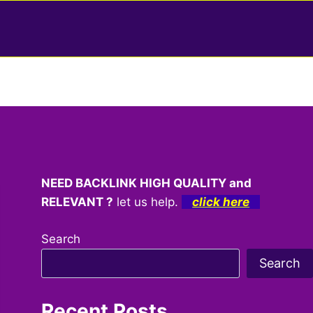
NEED BACKLINK HIGH QUALITY and
RELEVANT ?
let us help.
click here
Search
Search
Recent Posts