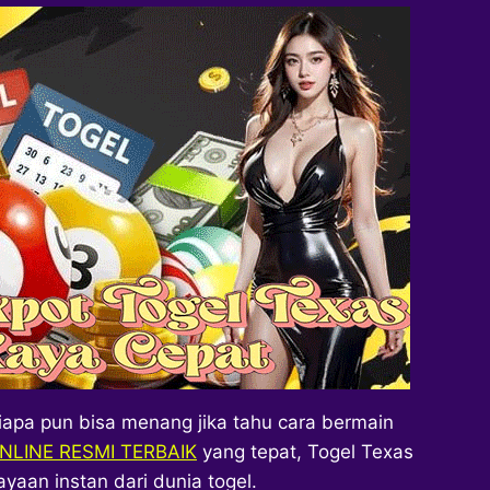
siapa pun bisa menang jika tahu cara bermain
NLINE RESMI TERBAIK
yang tepat, Togel Texas
yaan instan dari dunia togel.