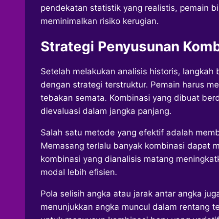
pendekatan statistik yang realistis, pemain b
meminimalkan risiko kerugian.
Strategi Penyusunan Komb
Setelah melakukan analisis historis, langka
dengan strategi terstruktur. Pemain harus me
tebakan semata. Kombinasi yang dibuat berda
dievaluasi dalam jangka panjang.
Salah satu metode yang efektif adalah memb
Memasang terlalu banyak kombinasi dapat m
kombinasi yang dianalisis matang meningk
modal lebih efisien.
Pola selisih angka atau jarak antar angka ju
menunjukkan angka muncul dalam rentang te