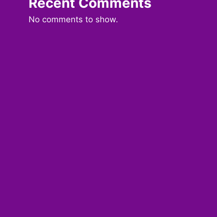
Recent Comments
No comments to show.