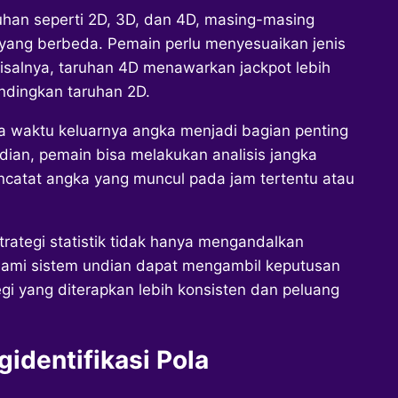
han seperti 2D, 3D, dan 4D, masing-masing
 yang berbeda. Pemain perlu menyesuaikan jenis
Misalnya, taruhan 4D menawarkan jackpot lebih
andingkan taruhan 2D.
la waktu keluarnya angka menjadi bagian penting
ian, pemain bisa melakukan analisis jangka
encatat angka yang muncul pada jam tertentu atau
rategi statistik tidak hanya mengandalkan
mi sistem undian dapat mengambil keputusan
egi yang diterapkan lebih konsisten dan peluang
gidentifikasi Pola