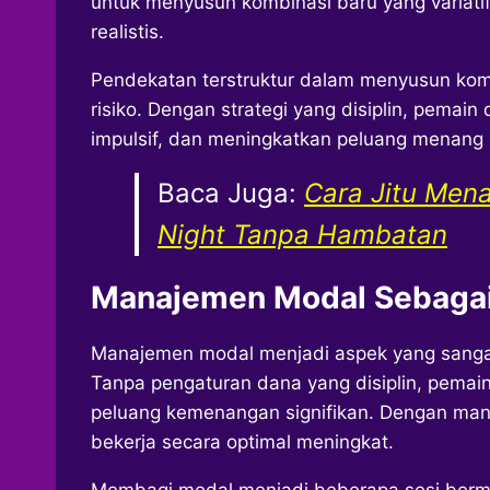
untuk menyusun kombinasi baru yang variatif 
realistis.
Pendekatan terstruktur dalam menyusun ko
risiko. Dengan strategi yang disiplin, pemai
impulsif, dan meningkatkan peluang menang s
Baca Juga:
Cara Jitu Men
Night Tanpa Hambatan
Manajemen Modal Sebagai 
Manajemen modal menjadi aspek yang sangat 
Tanpa pengaturan dana yang disiplin, pemai
peluang kemenangan signifikan. Dengan manaj
bekerja secara optimal meningkat.
Membagi modal menjadi beberapa sesi berm