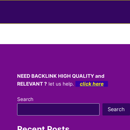
NEED BACKLINK HIGH QUALITY and
RELEVANT ?
let us help.
click here
Search
Search
Recent Posts