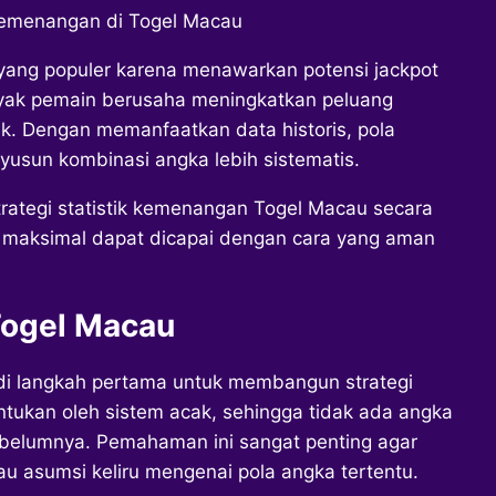
yang populer karena menawarkan potensi jackpot
nyak pemain berusaha meningkatkan peluang
k. Dengan memanfaatkan data historis, pola
nyusun kombinasi angka lebih sistematis.
ategi statistik kemenangan Togel Macau secara
ang maksimal dapat dicapai dengan cara yang aman
ogel Macau
i langkah pertama untuk membangun strategi
itentukan oleh sistem acak, sehingga tidak ada angka
ebelumnya. Pemahaman ini sangat penting agar
u asumsi keliru mengenai pola angka tertentu.