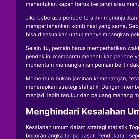
menentukan kapan harus bertaruh atau men
Jika beberapa periode terakhir menunjukkan 
mempertahankan kombinasi yang sama. Sebali
bisa disesuaikan untuk menyeimbangkan pe
Selain itu, pemain harus memperhatikan wakt
pendek ini membantu menentukan periode ya
momentum memungkinkan pemain bertindak l
Momentum bukan jaminan kemenangan, tetap
menerapkan strategi statistik. Dengan memb
menjadi lebih terukur dan peluang menang m
Menghindari Kesalahan 
Kesalahan umum dalam strategi statistik Tog
bocoran angka tanpa dasar. Pendekatan sepert