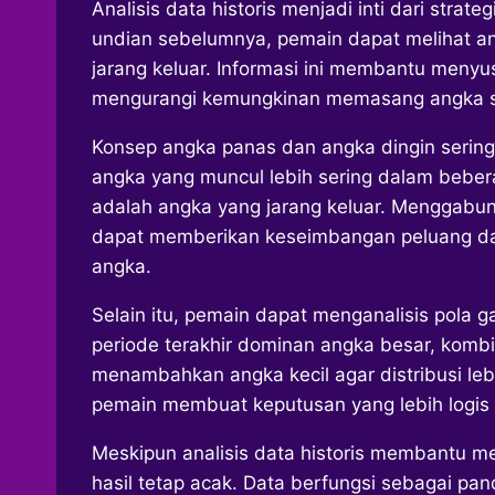
Analisis data historis menjadi inti dari strat
undian sebelumnya, pemain dapat melihat a
jarang keluar. Informasi ini membantu menyu
mengurangi kemungkinan memasang angka s
Konsep angka panas dan angka dingin sering
angka yang muncul lebih sering dalam bebera
adalah angka yang jarang keluar. Menggabung
dapat memberikan keseimbangan peluang dan
angka.
Selain itu, pemain dapat menganalisis pola g
periode terakhir dominan angka besar, kombi
menambahkan angka kecil agar distribusi le
pemain membuat keputusan yang lebih logis 
Meskipun analisis data historis membantu m
hasil tetap acak. Data berfungsi sebagai p