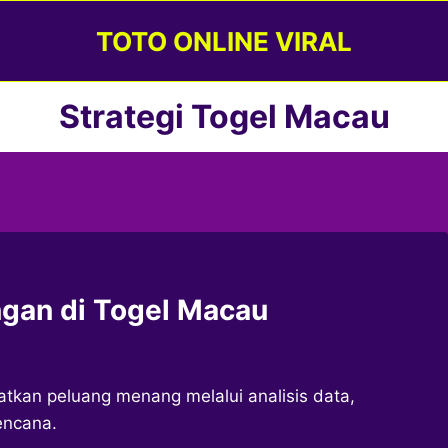
TOTO ONLINE VIRAL
Strategi Togel Macau
ngan di Togel Macau
atkan peluang menang melalui analisis data,
encana.