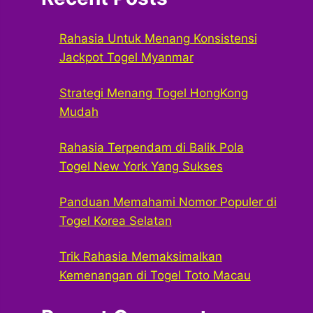
Rahasia Untuk Menang Konsistensi
Jackpot Togel Myanmar
Strategi Menang Togel HongKong
Mudah
Rahasia Terpendam di Balik Pola
Togel New York Yang Sukses
Panduan Memahami Nomor Populer di
Togel Korea Selatan
Trik Rahasia Memaksimalkan
Kemenangan di Togel Toto Macau