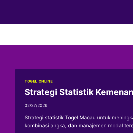
Skip
to
content
TOGEL ONLINE
Strategi Statistik Kemena
02/27/2026
Strategi statistik Togel Macau untuk meningk
kombinasi angka, dan manajemen modal ter