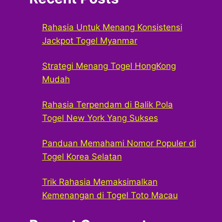
Rahasia Untuk Menang Konsistensi
Jackpot Togel Myanmar
Strategi Menang Togel HongKong
Mudah
Rahasia Terpendam di Balik Pola
Togel New York Yang Sukses
Panduan Memahami Nomor Populer di
Togel Korea Selatan
Trik Rahasia Memaksimalkan
Kemenangan di Togel Toto Macau