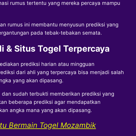
inasi rumus tertentu yang mereka percaya mampu
an rumus ini membantu menyusun prediksi yang
etergantungan pada tebak-tebakan semata.
li & Situs Togel Terpercaya
ediakan prediksi harian atau mingguan
diksi dari ahli yang terpercaya bisa menjadi salah
angka yang akan dipasang.
l dan sudah terbukti memberikan prediksi yang
kan beberapa prediksi agar mendapatkan
kan angka mana yang akan dipasang.
itu Bermain Togel Mozambik