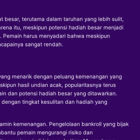
 besar, terutama dalam taruhan yang lebih sulit,
rena itu, meskipun potensi hadiah besar menjadi
nggi. Pemain harus menyadari bahwa meskipun
capainya sangat rendah.
 yang menarik dengan peluang kemenangan yang
ipun hasil undian acak, popularitasnya terus
n dan potensi hadiah besar yang ditawarkan.
 dengan tingkat kesulitan dan hadiah yang
jamin kemenangan. Pengelolaan bankroll yang bijak
mbantu pemain mengurangi risiko dan