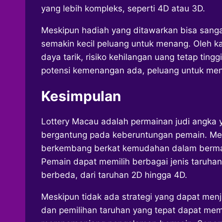
yang lebih kompleks, seperti 4D atau 3D.
Meskipun hadiah yang ditawarkan bisa sangat
semakin kecil peluang untuk menang. Oleh ka
daya tarik, risiko kehilangan uang tetap ti
potensi kemenangan ada, peluang untuk men
Kesimpulan
Lottery Macau adalah permainan judi angka
bergantung pada keberuntungan pemain. Mesk
berkembang berkat kemudahan dalam bermai
Pemain dapat memilih berbagai jenis taruhan
berbeda, dari taruhan 2D hingga 4D.
Meskipun tidak ada strategi yang dapat men
dan pemilihan taruhan yang tepat dapat me