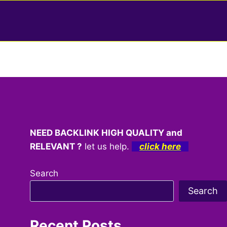
NEED BACKLINK HIGH QUALITY and
RELEVANT ?
let us help.
click here
Search
Search
Recent Posts