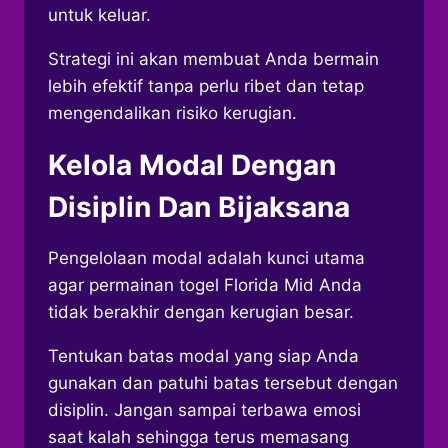
untuk keluar.
Strategi ini akan membuat Anda bermain
lebih efektif tanpa perlu ribet dan tetap
mengendalikan risiko kerugian.
Kelola Modal Dengan
Disiplin Dan Bijaksana
Pengelolaan modal adalah kunci utama
agar permainan togel Florida Mid Anda
tidak berakhir dengan kerugian besar.
Tentukan batas modal yang siap Anda
gunakan dan patuhi batas tersebut dengan
disiplin. Jangan sampai terbawa emosi
saat kalah sehingga terus memasang