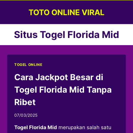
Skip
TOTO ONLINE VIRAL
to
content
Situs Togel Florida Mid
TOGEL ONLINE
Cara Jackpot Besar di
Togel Florida Mid Tanpa
Ribet
07/03/2025
Togel Florida Mid
merupakan salah satu