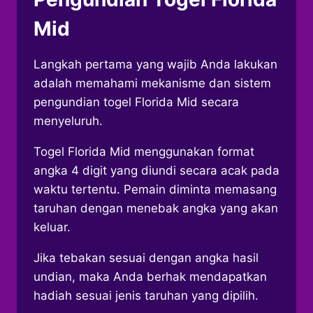
Mid
Langkah pertama yang wajib Anda lakukan
adalah memahami mekanisme dan sistem
pengundian togel Florida Mid secara
menyeluruh.
Togel Florida Mid menggunakan format
angka 4 digit yang diundi secara acak pada
waktu tertentu. Pemain diminta memasang
taruhan dengan menebak angka yang akan
keluar.
Jika tebakan sesuai dengan angka hasil
undian, maka Anda berhak mendapatkan
hadiah sesuai jenis taruhan yang dipilih.