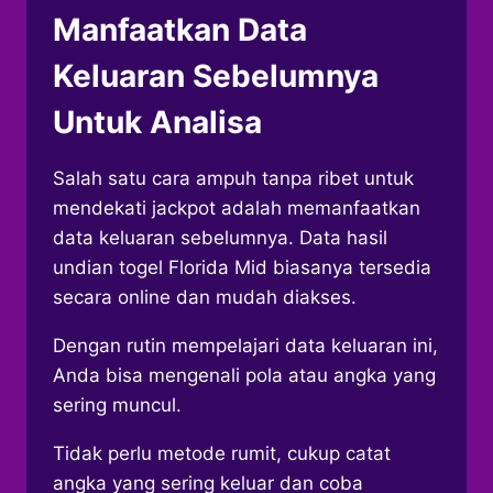
Manfaatkan Data
Keluaran Sebelumnya
Untuk Analisa
Salah satu cara ampuh tanpa ribet untuk
mendekati jackpot adalah memanfaatkan
data keluaran sebelumnya. Data hasil
undian togel Florida Mid biasanya tersedia
secara online dan mudah diakses.
Dengan rutin mempelajari data keluaran ini,
Anda bisa mengenali pola atau angka yang
sering muncul.
Tidak perlu metode rumit, cukup catat
angka yang sering keluar dan coba