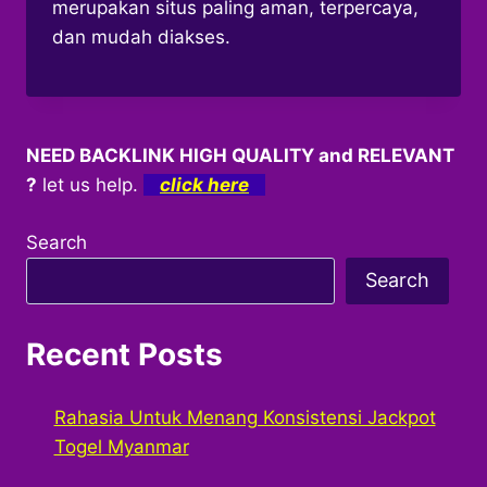
merupakan situs paling aman, terpercaya,
dan mudah diakses.
NEED BACKLINK HIGH QUALITY and RELEVANT
?
let us help.
click here
Search
Search
Recent Posts
Rahasia Untuk Menang Konsistensi Jackpot
Togel Myanmar