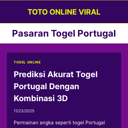
Skip
TOTO ONLINE VIRAL
to
content
Pasaran Togel Portugal
TOGEL ONLINE
Prediksi Akurat Togel
Portugal Dengan
Kombinasi 3D
11/23/2025
Permainan angka seperti togel Portugal