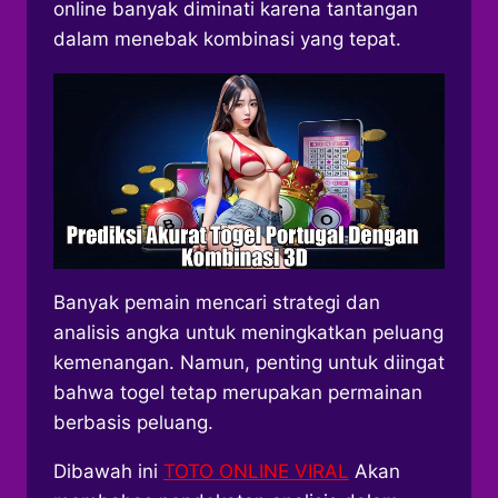
online banyak diminati karena tantangan
dalam menebak kombinasi yang tepat.
Banyak pemain mencari strategi dan
analisis angka untuk meningkatkan peluang
kemenangan. Namun, penting untuk diingat
bahwa togel tetap merupakan permainan
berbasis peluang.
Dibawah ini
TOTO ONLINE VIRAL
Akan