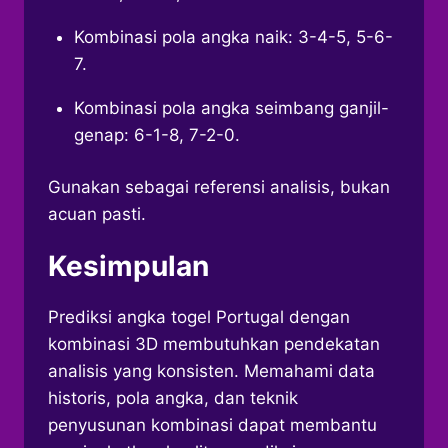
Kombinasi pola angka naik: 3-4-5, 5-6-
7.
Kombinasi pola angka seimbang ganjil-
genap: 6-1-8, 7-2-0.
Gunakan sebagai referensi analisis, bukan
acuan pasti.
Kesimpulan
Prediksi angka togel Portugal dengan
kombinasi 3D membutuhkan pendekatan
analisis yang konsisten. Memahami data
historis, pola angka, dan teknik
penyusunan kombinasi dapat membantu