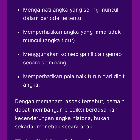
Mengamati angka yang sering muncul
dalam periode tertentu.
Memperhatikan angka yang lama tidak
muncul (angka tidur).
Menggunakan konsep ganjil dan genap
secara seimbang.
Memperhatikan pola naik turun dari digit
angka.
Dengan memahami aspek tersebut, pemain
dapat membangun prediksi berdasarkan
kecenderungan angka historis, bukan
sekadar menebak secara acak.