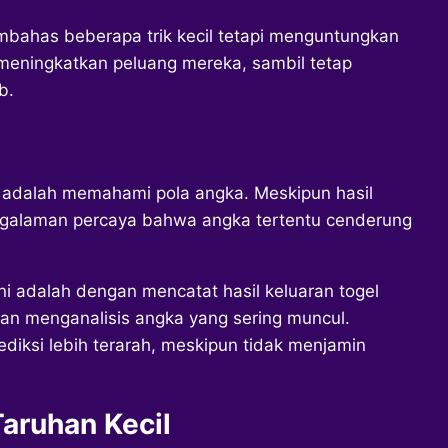
embahas beberapa trik kecil tetapi menguntungkan
eningkatkan peluang mereka, sambil tetap
b.
n adalah memahami pola angka. Meskipun hasil
engalaman percaya bahwa angka tertentu cenderung
ini adalah dengan mencatat hasil keluaran togel
an menganalisis angka yang sering muncul.
diksi lebih terarah, meskipun tidak menjamin
aruhan Kecil