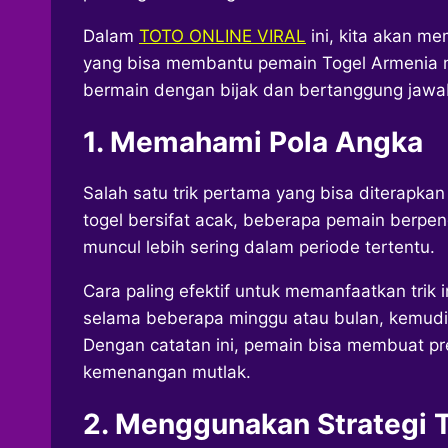
Dalam
TOTO ONLINE VIRAL
ini, kita akan m
yang bisa membantu pemain Togel Armenia m
bermain dengan bijak dan bertanggung jawa
1. Memahami Pola Angka
Salah satu trik pertama yang bisa diterapka
togel bersifat acak, beberapa pemain berp
muncul lebih sering dalam periode tertentu.
Cara paling efektif untuk memanfaatkan trik 
selama beberapa minggu atau bulan, kemudi
Dengan catatan ini, pemain bisa membuat pre
kemenangan mutlak.
2. Menggunakan Strategi T