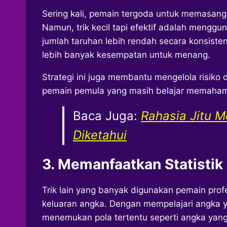
Sering kali, pemain tergoda untuk memasan
Namun, trik kecil tapi efektif adalah mengg
jumlah taruhan lebih rendah secara konsiste
lebih banyak kesempatan untuk menang.
Strategi ini juga membantu mengelola risiko
pemain pemula yang masih belajar memaha
Baca Juga:
Rahasia Jitu M
Diketahui
3. Memanfaatkan Statistik
Trik lain yang banyak digunakan pemain prof
keluaran angka. Dengan mempelajari angka 
menemukan pola tertentu seperti angka yang