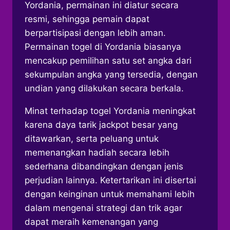
Yordania, permainan ini diatur secara
resmi, sehingga pemain dapat
berpartisipasi dengan lebih aman.
Permainan togel di Yordania biasanya
mencakup pemilihan satu set angka dari
sekumpulan angka yang tersedia, dengan
undian yang dilakukan secara berkala.
Minat terhadap togel Yordania meningkat
karena daya tarik jackpot besar yang
ditawarkan, serta peluang untuk
memenangkan hadiah secara lebih
sederhana dibandingkan dengan jenis
perjudian lainnya. Ketertarikan ini disertai
dengan keinginan untuk memahami lebih
dalam mengenai strategi dan trik agar
dapat meraih kemenangan yang