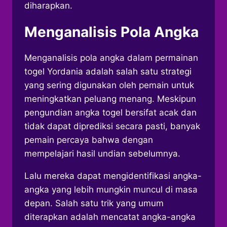
diharapkan.
Menganalisis Pola Angka
Menganalisis pola angka dalam permainan
togel Yordania adalah salah satu strategi
yang sering digunakan oleh pemain untuk
meningkatkan peluang menang. Meskipun
pengundian angka togel bersifat acak dan
tidak dapat diprediksi secara pasti, banyak
pemain percaya bahwa dengan
mempelajari hasil undian sebelumnya.
Lalu mereka dapat mengidentifikasi angka-
angka yang lebih mungkin muncul di masa
depan. Salah satu trik yang umum
diterapkan adalah mencatat angka-angka