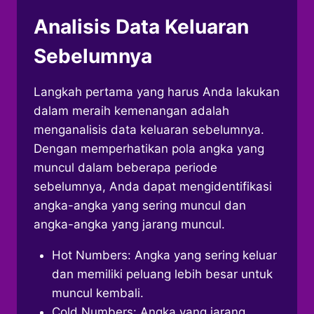
Analisis Data Keluaran
Sebelumnya
Langkah pertama yang harus Anda lakukan
dalam meraih kemenangan adalah
menganalisis data keluaran sebelumnya.
Dengan memperhatikan pola angka yang
muncul dalam beberapa periode
sebelumnya, Anda dapat mengidentifikasi
angka-angka yang sering muncul dan
angka-angka yang jarang muncul.
Hot Numbers: Angka yang sering keluar
dan memiliki peluang lebih besar untuk
muncul kembali.
Cold Numbers: Angka yang jarang