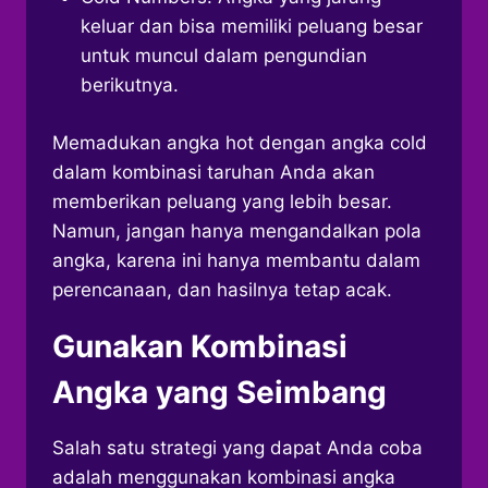
keluar dan bisa memiliki peluang besar
untuk muncul dalam pengundian
berikutnya.
Memadukan angka hot dengan angka cold
dalam kombinasi taruhan Anda akan
memberikan peluang yang lebih besar.
Namun, jangan hanya mengandalkan pola
angka, karena ini hanya membantu dalam
perencanaan, dan hasilnya tetap acak.
Gunakan Kombinasi
Angka yang Seimbang
Salah satu strategi yang dapat Anda coba
adalah menggunakan kombinasi angka