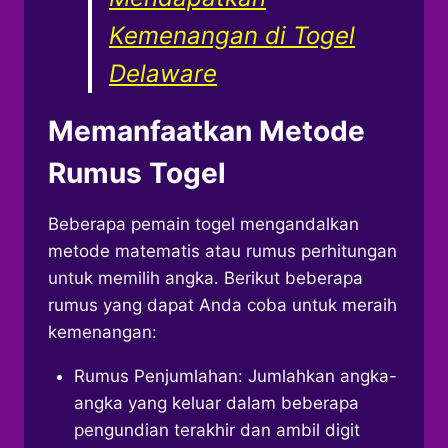
Kemenangan di Togel
Delaware
Memanfaatkan Metode
Rumus Togel
Beberapa pemain togel mengandalkan
metode matematis atau rumus perhitungan
untuk memilih angka. Berikut beberapa
rumus yang dapat Anda coba untuk meraih
kemenangan:
Rumus Penjumlahan: Jumlahkan angka-
angka yang keluar dalam beberapa
pengundian terakhir dan ambil digit