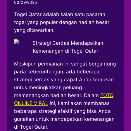
03/09/2025
Togel Qatar adalah salah satu pasaran
togel yang populer dengan hadiah besar
yang ditawarkan.
Meskipun permainan ini sangat bergantung
pada keberuntungan, ada beberapa
strategi cerdas yang dapat Anda terapkan
untuk meningkatkan peluang
memenangkan hadiah besar. Dalam
TOTO
ONLINE VIRAL
ini, kami akan membahas
beberapa strategi efektif yang bisa Anda
gunakan untuk mendapatkan kemenangan
di Togel Qatar.