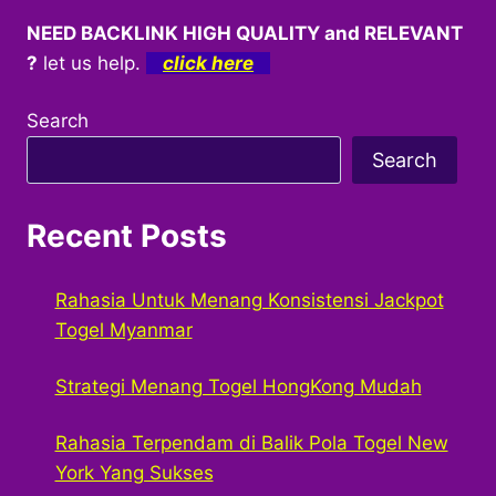
NEED BACKLINK HIGH QUALITY and RELEVANT
?
let us help.
click here
Search
Search
Recent Posts
Rahasia Untuk Menang Konsistensi Jackpot
Togel Myanmar
Strategi Menang Togel HongKong Mudah
Rahasia Terpendam di Balik Pola Togel New
York Yang Sukses