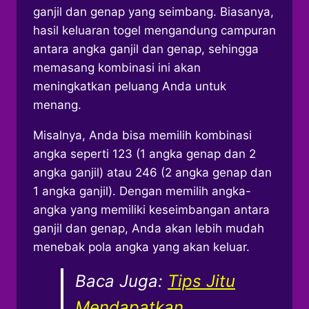
ganjil dan genap yang seimbang. Biasanya,
hasil keluaran togel mengandung campuran
antara angka ganjil dan genap, sehingga
memasang kombinasi ini akan
meningkatkan peluang Anda untuk
menang.
Misalnya, Anda bisa memilih kombinasi
angka seperti 123 (1 angka genap dan 2
angka ganjil) atau 246 (2 angka genap dan
1 angka ganjil). Dengan memilih angka-
angka yang memiliki keseimbangan antara
ganjil dan genap, Anda akan lebih mudah
menebak pola angka yang akan keluar.
Baca Juga:
Tips Jitu
Mendapatkan