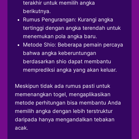
terakhir untuk memilih angka
berikutnya.
Rumus Pengurangan: Kurangi angka
tertinggi dengan angka terendah untuk
menemukan pola angka baru.
Metode Shio: Beberapa pemain percaya
bahwa angka keberuntungan
berdasarkan shio dapat membantu
memprediksi angka yang akan keluar.
Meskipun tidak ada rumus pasti untuk
memenangkan togel, mengaplikasikan
metode perhitungan bisa membantu Anda
memilih angka dengan lebih terstruktur
daripada hanya mengandalkan tebakan
acak.