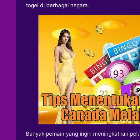
togel di berbagai negara.
Banyak pemain yang ingin meningkatkan p