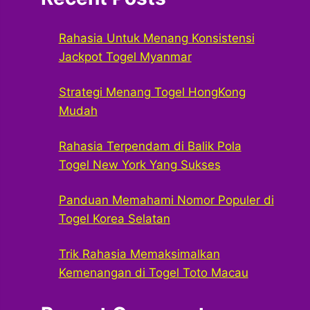
Rahasia Untuk Menang Konsistensi
Jackpot Togel Myanmar
Strategi Menang Togel HongKong
Mudah
Rahasia Terpendam di Balik Pola
Togel New York Yang Sukses
Panduan Memahami Nomor Populer di
Togel Korea Selatan
Trik Rahasia Memaksimalkan
Kemenangan di Togel Toto Macau