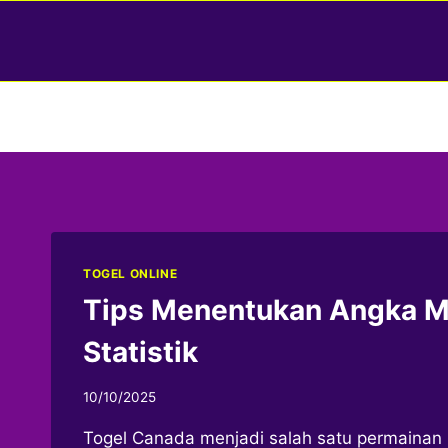
Skip
to
content
TOGEL ONLINE
Tips Menentukan Angka Ma
Statistik
10/10/2025
Togel Canada menjadi salah satu permainan 