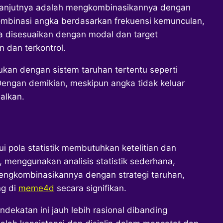
selanjutnya adalah mengkombinasikannya dengan
ombinasi angka berdasarkan frekuensi kemunculan,
knya disesuaikan dengan modal dan target
 dan terkontrol.
adukan dengan sistem taruhan tertentu seperti
Dengan demikian, meskipun angka tidak keluar
malkan.
 pola statistik membutuhkan ketelitian dan
menggunakan analisis statistik sederhana,
engkombinasikannya dengan strategi taruhan,
g di
meme4d
secara signifikan.
ekatan ini jauh lebih rasional dibanding