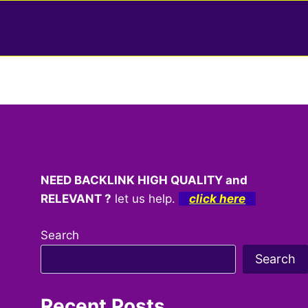
NEED BACKLINK HIGH QUALITY and
RELEVANT ?
let us help.
click here
Search
Search
Recent Posts