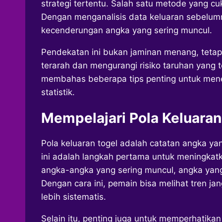
strategi tertentu. Salah satu metode yang cu
Dengan menganalisis data keluaran sebelum
kecenderungan angka yang sering muncul.
Pendekatan ini bukan jaminan menang, teta
terarah dan mengurangi risiko taruhan yang te
membahas beberapa tips penting untuk mene
statistik.
Mempelajari Pola Keluara
Pola keluaran togel adalah catatan angka y
ini adalah langkah pertama untuk meningka
angka-angka yang sering muncul, angka yang
Dengan cara ini, pemain bisa melihat tren j
lebih sistematis.
Selain itu, penting juga untuk memperhatikan