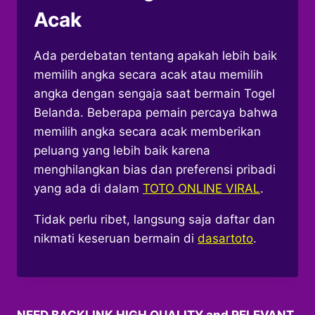
Acak
Ada perdebatan tentang apakah lebih baik
memilih angka secara acak atau memilih
angka dengan sengaja saat bermain Togel
Belanda. Beberapa pemain percaya bahwa
memilih angka secara acak memberikan
peluang yang lebih baik karena
menghilangkan bias dan preferensi pribadi
yang ada di dalam
TOTO ONLINE VIRAL
.
Tidak perlu ribet, langsung saja daftar dan
nikmati keseruan bermain di
dasartoto
.
NEED BACKLINK HIGH QUALITY and RELEVANT