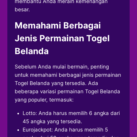
membantu Anda meraih kemenangan
besar.
Memahami Berbagai
Jenis Permainan Togel
Belanda
Sebelum Anda mulai bermain, penting
untuk memahami berbagai jenis permainan
Togel Belanda yang tersedia. Ada
beberapa variasi permainan Togel Belanda
yang populer, termasuk:
Lotto: Anda harus memilih 6 angka dari
45 angka yang tersedia.
Eurojackpot: Anda harus memilih 5