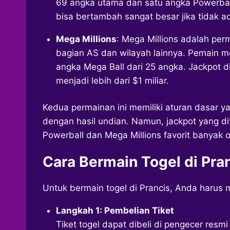
69 angka utama dan satu angka Powerball 
bisa bertambah sangat besar jika tidak 
Mega Millions
: Mega Millions adalah per
bagian AS dan wilayah lainnya. Pemain m
angka Mega Ball dari 25 angka. Jackpot di
menjadi lebih dari $1 miliar.
Kedua permainan ini memiliki aturan dasar y
dengan hasil undian. Namun, jackpot yang d
Powerball dan Mega Millions favorit banyak 
Cara Bermain Togel di Pra
Untuk bermain togel di Prancis, Anda harus
Langkah 1: Pembelian Tiket
Tiket togel dapat dibeli di pengecer resmi