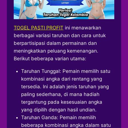
TOGEL PASTI PROFIT
ini menawarkan
berbagai variasi taruhan dan cara untuk
berpartisipasi dalam permainan dan
meningkatkan peluang kemenangan.
Berikut beberapa varian utama:
Taruhan Tunggal: Pemain memilih satu
kombinasi angka dari rentang yang
tersedia. Ini adalah jenis taruhan yang
paling sederhana, di mana hadiah
tergantung pada kesesuaian angka
yang dipilih dengan hasil undian.
Taruhan Ganda: Pemain memilih
beberapa kombinasi angka dalam satu