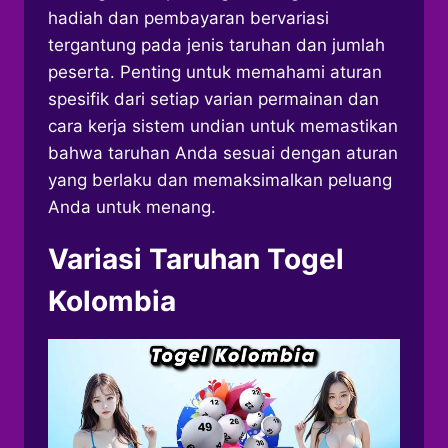
hadiah dan pembayaran bervariasi
tergantung pada jenis taruhan dan jumlah
peserta. Penting untuk memahami aturan
spesifik dari setiap varian permainan dan
cara kerja sistem undian untuk memastikan
bahwa taruhan Anda sesuai dengan aturan
yang berlaku dan memaksimalkan peluang
Anda untuk menang.
Variasi Taruhan Togel
Kolombia