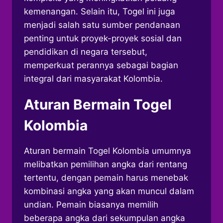
kemenangan. Selain itu, Togel ini juga
menjadi salah satu sumber pendanaan
penting untuk proyek-proyek sosial dan
pendidikan di negara tersebut,
memperkuat perannya sebagai bagian
integral dari masyarakat Kolombia.
Aturan Bermain Togel
Kolombia
Aturan bermain Togel Kolombia umumnya
melibatkan pemilihan angka dari rentang
tertentu, dengan pemain harus menebak
kombinasi angka yang akan muncul dalam
undian. Pemain biasanya memilih
beberapa angka dari sekumpulan angka