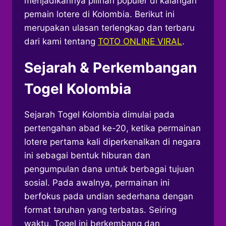
menjadikannya pilihan populer di kalangan
pemain lotere di Kolombia. Berikut ini
merupakan ulasan terlengkap dan terbaru
dari kami tentang
TOTO ONLINE VIRAL
.
Sejarah & Perkembangan
Togel Kolombia
Sejarah Togel Kolombia dimulai pada
pertengahan abad ke-20, ketika permainan
lotere pertama kali diperkenalkan di negara
ini sebagai bentuk hiburan dan
pengumpulan dana untuk berbagai tujuan
sosial. Pada awalnya, permainan ini
berfokus pada undian sederhana dengan
format taruhan yang terbatas. Seiring
waktu, Togel ini berkembang dan