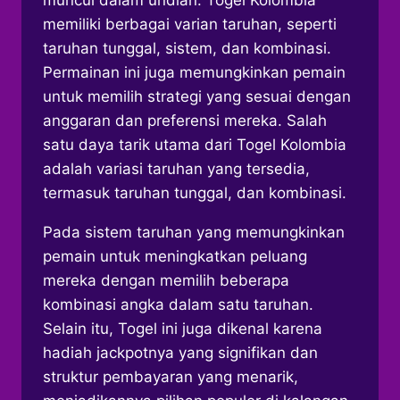
muncul dalam undian. Togel Kolombia
memiliki berbagai varian taruhan, seperti
taruhan tunggal, sistem, dan kombinasi.
Permainan ini juga memungkinkan pemain
untuk memilih strategi yang sesuai dengan
anggaran dan preferensi mereka. Salah
satu daya tarik utama dari Togel Kolombia
adalah variasi taruhan yang tersedia,
termasuk taruhan tunggal, dan kombinasi.
Pada sistem taruhan yang memungkinkan
pemain untuk meningkatkan peluang
mereka dengan memilih beberapa
kombinasi angka dalam satu taruhan.
Selain itu, Togel ini juga dikenal karena
hadiah jackpotnya yang signifikan dan
struktur pembayaran yang menarik,