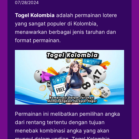
07/28/2024
Togel Kolombia
adalah permainan lotere
yang sangat populer di Kolombia,
menawarkan berbagai jenis taruhan dan
format permainan.
Permainan ini melibatkan pemilihan angka
dari rentang tertentu dengan tujuan
menebak kombinasi angka yang akan