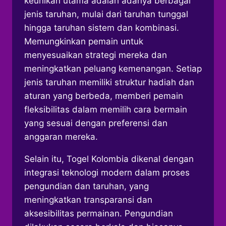
keunikan utama adalah adanya berbagai
jenis taruhan, mulai dari taruhan tunggal
hingga taruhan sistem dan kombinasi.
Memungkinkan pemain untuk
menyesuaikan strategi mereka dan
meningkatkan peluang kemenangan. Setiap
jenis taruhan memiliki struktur hadiah dan
aturan yang berbeda, memberi pemain
fleksibilitas dalam memilih cara bermain
yang sesuai dengan preferensi dan
anggaran mereka.
Selain itu, Togel Kolombia dikenal dengan
integrasi teknologi modern dalam proses
pengundian dan taruhan, yang
meningkatkan transparansi dan
aksesibilitas permainan. Pengundian