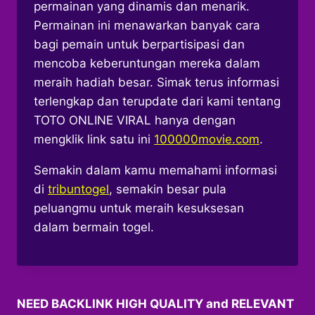
permainan yang dinamis dan menarik.
Permainan ini menawarkan banyak cara
bagi pemain untuk berpartisipasi dan
mencoba keberuntungan mereka dalam
meraih hadiah besar. Simak terus informasi
terlengkap dan terupdate dari kami tentang
TOTO ONLINE VIRAL hanya dengan
mengklik link satu ini
100000movie.com
.
Semakin dalam kamu memahami informasi
di
tribuntogel
, semakin besar pula
peluangmu untuk meraih kesuksesan
dalam bermain togel.
NEED BACKLINK HIGH QUALITY and RELEVANT