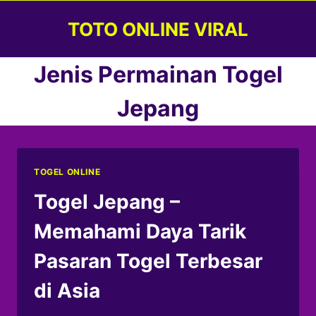
Skip
TOTO ONLINE VIRAL
to
content
Jenis Permainan Togel
Jepang
TOGEL ONLINE
Togel Jepang –
Memahami Daya Tarik
Pasaran Togel Terbesar
di Asia