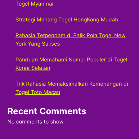
Togel Myanmar
Strategi Menang Togel HongKong Mudah
Rahasia Terpendam di Balik Pola Togel New
York Yang Sukses
Panduan Memahami Nomor Populer di Togel
Korea Selatan
Trik Rahasia Memaksimalkan Kemenangan di
Togel Toto Macau
Recent Comments
No comments to show.