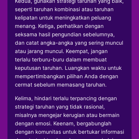
Kedua, gunakan strategi taruhan yang baik,
seperti taruhan kombinasi atau taruhan
kelipatan untuk meningkatkan peluang
menang. Ketiga, perhatikan dengan
seksama hasil pengundian sebelumnya,
dan catat angka-angka yang sering muncul
atau jarang muncul. Keempat, jangan
terlalu terburu-buru dalam membuat
keputusan taruhan. Luangkan waktu untuk
mempertimbangkan pilihan Anda dengan
cermat sebelum memasang taruhan.
Kelima, hindari terlalu terpancing dengan
strategi taruhan yang tidak rasional,
misalnya mengejar kerugian atau bermain
dengan emosi. Keenam, bergabunglah
dengan komunitas untuk bertukar informasi