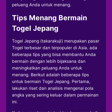
peluang Anda untuk menang.
Tips Menang Bermain
Togel Jepang
Togel Jepang (takarakuji) merupakan pasar
Togel terbesar dan terpopuler di Asia. ada
beberapa tips yang bisa membantu Anda
bermain dengan lebih bijaksana dan
meningkatkan peluang Anda untuk
menang. Berikut adalah beberapa tips
untuk bermain Togel Jepang. Pertama,
lakukan riset dan analisis mengenai pola
angka yang sering keluar dalam permainan
ini.