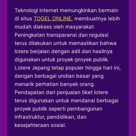
Teknologi internet memungkinkan bermain
di situs
TOGEL ONLINE
, membuatnya lebih
mudah diakses oleh masyarakat.
Peningkatan transparansi dan regulasi
terus dilakukan untuk memastikan bahwa
lotere berjalan dengan adil dan hasilnya
digunakan untuk proyek-proyek publik.
Lotere Jepang tetap populer hingga hari ini,
dengan berbagai undian besar yang
menarik perhatian banyak orang.
Pendapatan dari penjualan tiket lotere
terus digunakan untuk mendanai berbagai
proyek publik seperti pembangunan
infrastruktur, pendidikan, dan
kesejahteraan sosial.