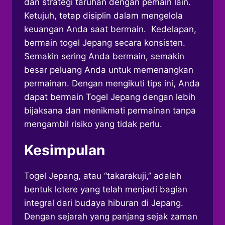
dan strategi taruhan dengan pemain lain.
Ketujuh, tetap disiplin dalam mengelola
keuangan Anda saat bermain. Kedelapan,
bermain togel Jepang secara konsisten.
Semakin sering Anda bermain, semakin
besar peluang Anda untuk memenangkan
permainan.
Dengan mengikuti tips ini, Anda
dapat bermain Togel Jepang dengan lebih
bijaksana dan menikmati permainan tanpa
mengambil risiko yang tidak perlu.
Kesimpulan
Togel Jepang, atau “takarakuji,” adalah
bentuk lotere yang telah menjadi bagian
integral dari budaya hiburan di Jepang.
Dengan sejarah yang panjang sejak zaman