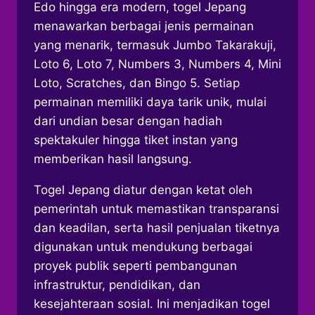
Edo hingga era modern, togel Jepang
menawarkan berbagai jenis permainan
yang menarik, termasuk Jumbo Takarakuji,
Loto 6, Loto 7, Numbers 3, Numbers 4, Mini
Loto, Scratches, dan Bingo 5. Setiap
permainan memiliki daya tarik unik, mulai
dari undian besar dengan hadiah
spektakuler hingga tiket instan yang
memberikan hasil langsung.
Togel Jepang diatur dengan ketat oleh
pemerintah untuk memastikan transparansi
dan keadilan, serta hasil penjualan tiketnya
digunakan untuk mendukung berbagai
proyek publik seperti pembangunan
infrastruktur, pendidikan, dan
kesejahteraan sosial. Ini menjadikan togel