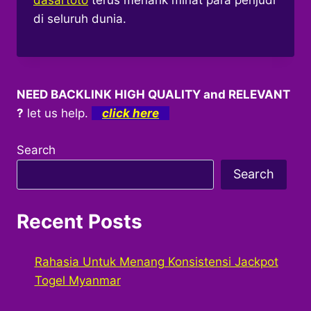
dasartoto
terus menarik minat para penjudi
di seluruh dunia.
NEED BACKLINK HIGH QUALITY and RELEVANT
?
let us help.
click here
Search
Search
Recent Posts
Rahasia Untuk Menang Konsistensi Jackpot
Togel Myanmar