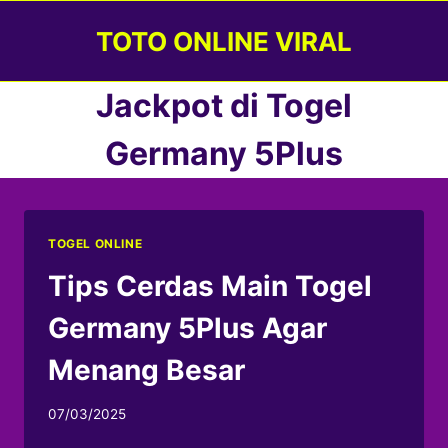
Skip
TOTO ONLINE VIRAL
to
content
Jackpot di Togel
Germany 5Plus
TOGEL ONLINE
Tips Cerdas Main Togel
Germany 5Plus Agar
Menang Besar
07/03/2025