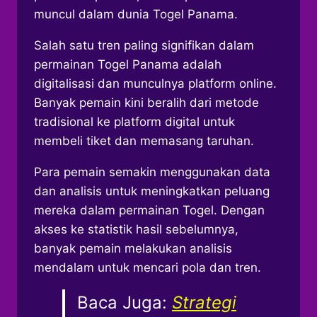
muncul dalam dunia Togel Panama.
Salah satu tren paling signifikan dalam
permainan Togel Panama adalah
digitalisasi dan munculnya platform online.
Banyak pemain kini beralih dari metode
tradisional ke platform digital untuk
membeli tiket dan memasang taruhan.
Para pemain semakin menggunakan data
dan analisis untuk meningkatkan peluang
mereka dalam permainan Togel. Dengan
akses ke statistik hasil sebelumnya,
banyak pemain melakukan analisis
mendalam untuk mencari pola dan tren.
Baca Juga:
Strategi