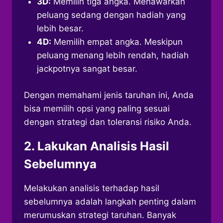
3D:
Memilih tiga angka. Menawarkan
peluang sedang dengan hadiah yang
lebih besar.
4D:
Memilih empat angka. Meskipun
peluang menang lebih rendah, hadiah
jackpotnya sangat besar.
Dengan memahami jenis taruhan ini, Anda
bisa memilih opsi yang paling sesuai
dengan strategi dan toleransi risiko Anda.
2. Lakukan Analisis Hasil
Sebelumnya
Melakukan analisis terhadap hasil
sebelumnya adalah langkah penting dalam
merumuskan strategi taruhan. Banyak