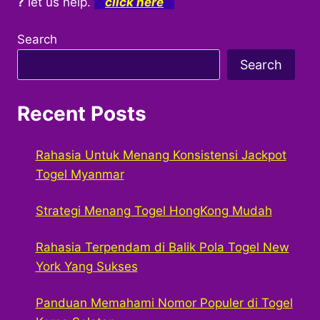
?
let us help.
click here
Search
Search
Recent Posts
Rahasia Untuk Menang Konsistensi Jackpot
Togel Myanmar
Strategi Menang Togel HongKong Mudah
Rahasia Terpendam di Balik Pola Togel New
York Yang Sukses
Panduan Memahami Nomor Populer di Togel