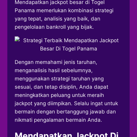
Mendapatkan jackpot besar di Togel
Panama memerlukan kombinasi strategi
yang tepat, analisis yang baik, dan
pengelolaan bankroll yang bijak.
Dengan memahami jenis taruhan,
menganalisis hasil sebelumnya,
menggunakan strategi taruhan yang
sesuai, dan tetap disiplin, Anda dapat
meningkatkan peluang untuk meraih
jackpot yang diimpikan. Selalu ingat untuk
bermain dengan bertanggung jawab dan
nikmati pengalaman bermain Anda.
Mendapatkan Jackpot Di