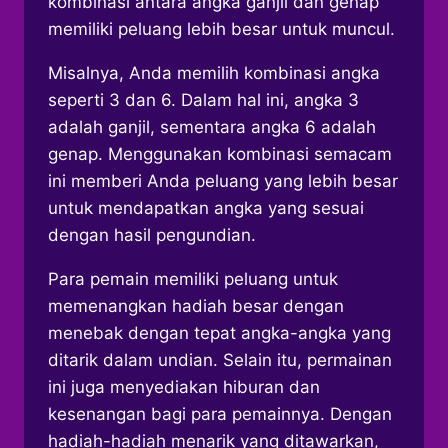
kombinasi antara angka ganjil dan genap
memiliki peluang lebih besar untuk muncul.
Misalnya, Anda memilih kombinasi angka
seperti 3 dan 6. Dalam hal ini, angka 3
adalah ganjil, sementara angka 6 adalah
genap. Menggunakan kombinasi semacam
ini memberi Anda peluang yang lebih besar
untuk mendapatkan angka yang sesuai
dengan hasil pengundian.
Para pemain memiliki peluang untuk
memenangkan hadiah besar dengan
menebak dengan tepat angka-angka yang
ditarik dalam undian. Selain itu, permainan
ini juga menyediakan hiburan dan
kesenangan bagi para pemainnya. Dengan
hadiah-hadiah menarik yang ditawarkan,