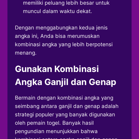
memiliki peluang lebih besar untuk
muncul dalam waktu dekat.
Dengan menggabungkan kedua jenis
angka ini, Anda bisa merumuskan
kombinasi angka yang lebih berpotensi
menang.
Gunakan Kombinasi
Angka Ganjil dan Genap
Bermain dengan kombinasi angka yang
seimbang antara ganjil dan genap adalah
strategi populer yang banyak digunakan
oleh pemain togel. Banyak hasil
pengundian menunjukkan bahwa